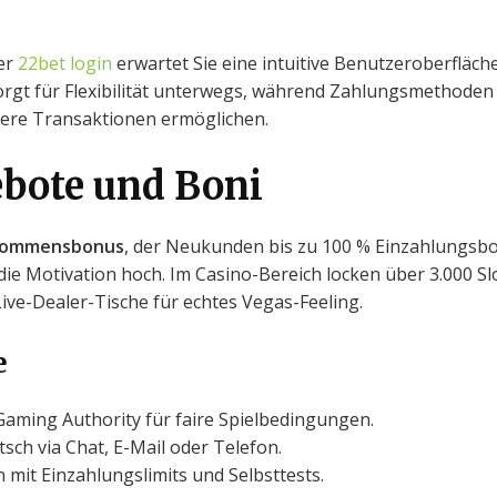
der
22bet login
erwartet Sie eine intuitive Benutzeroberfläch
orgt für Flexibilität unterwegs, während Zahlungsmethoden 
ere Transaktionen ermöglichen.
ebote und Boni
kommensbonus
, der Neukunden bis zu 100 % Einzahlungsbo
die Motivation hoch. Im Casino-Bereich locken über 3.000 S
ive-Dealer-Tische für echtes Vegas-Feeling.
e
aming Authority für faire Spielbedingungen.
ch via Chat, E-Mail oder Telefon.
 mit Einzahlungslimits und Selbsttests.