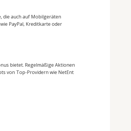
e, die auch auf Mobilgeräten
wie PayPal, Kreditkarte oder
nus bietet. Regelmäßige Aktionen
lots von Top-Providern wie NetEnt