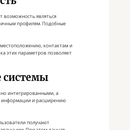
сть
т возможность являться
 личным профилям. Подобные
 местоположению, контактам и
ка этих параметров позволяет
е системы
ьно интегрированными, а
ва информации и расширению
льзователи получают
озрачными. При этом данная