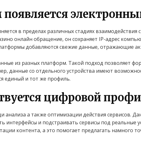
 появляется электронн
няется в пределах различных стадиях взаимодействия с
азино онлайн обращение, он сохраняет IP-адрес компь
латформы добавляются свежие данные, отражающие ак
нные из разных платформ. Такой подход позволяет фо
ер, данные со отдельного устройства имеют возможно
ся единый и тот же профиль.
твуется цифровой профи
и анализа а также оптимизации действия сервисов. Д
ь интерфейсы и подстраивать сервисы под реальные у
тации контента, а это помогает предлагать намного т