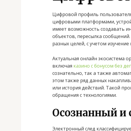
Цифровой профиль пользователя 
цифровыми платформами, устройс
имеет возможность создавать ин
объектов, пересылка сообщений.
разных целей, с учетом изучени
Актуальная онлайн экосистема о
включая
казино с бонусом без де
сознательно, так а также автом
этом также ряд данных накаплива
или история действий. Такой пр
обращения с технологиями.
Осознанный и
Электронный след классифицируе