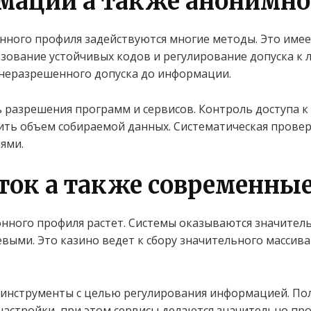
мации а также анонимно
нного профиля задействуются многие методы. Это имее
зование устойчивых кодов и регулирование допуска к
 неразрешенного допуска до информации.
разрешения программ и сервисов. Контроль доступа к
ть объем собираемой данных. Систематическая провер
ями.
ток а также современны
нного профиля растет. Системы оказываются значител
выми. Это казино ведет к сбору значительного масси
 инструменты с целью регулирования информацией. По
настройки, при этом сервисы делаются значительно пр