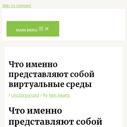
Skip to content
MAIN MENU
Что именно
представляют собой
виртуальные среды
/
Uncategorized
/ By
Nen Neang
Что именно
представляют собой