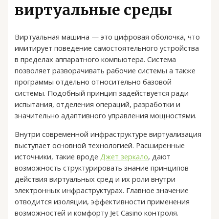
виртуальные среды
Виртуальная машина — это цифровая оболочка, что
имитирует поведение самостоятельного устройства
в пределах аппаратного компьютера. Система
позволяет разворачивать рабочие системы а также
программы отдельно относительно базовой
системы. Подобный принцип задействуется ради
испытания, отделения операций, разработки и
значительно адаптивного управления мощностями.
Внутри современной инфраструктуре виртуализация
выступает основной технологией. Расширенные
источники, такие вроде
Джет зеркало
, дают
возможность структурировать знание принципов
действия виртуальных сред и их роли внутри
электронных инфраструктурах. Главное значение
отводится изоляции, эффективности применения
возможностей и комфорту Jet Casino контроля.