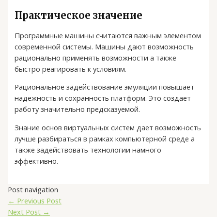
Практическое значение
Программные машины считаются важным элементом
современной системы. Машины дают возможность
рационально применять возможности а также
быстро реагировать к условиям.
Рациональное задействование эмуляции повышает
надежность и сохранность платформ. Это создает
работу значительно предсказуемой.
Знание основ виртуальных систем дает возможность
лучше разбираться в рамках компьютерной среде а
также задействовать технологии намного
эффективно.
Post navigation
←
Previous Post
Next Post
→