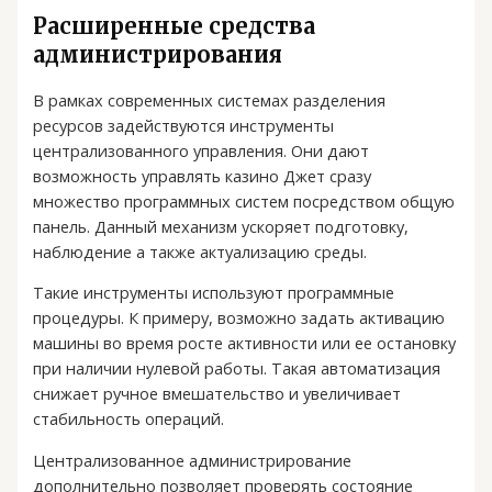
Расширенные средства
администрирования
В рамках современных системах разделения
ресурсов задействуются инструменты
централизованного управления. Они дают
возможность управлять казино Джет сразу
множество программных систем посредством общую
панель. Данный механизм ускоряет подготовку,
наблюдение а также актуализацию среды.
Такие инструменты используют программные
процедуры. К примеру, возможно задать активацию
машины во время росте активности или ее остановку
при наличии нулевой работы. Такая автоматизация
снижает ручное вмешательство и увеличивает
стабильность операций.
Централизованное администрирование
дополнительно позволяет проверять состояние