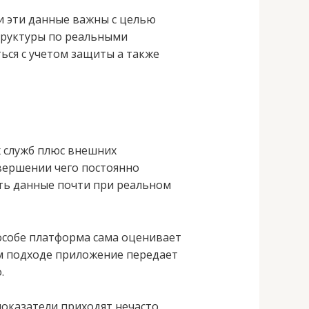
и эти данные важны с целью
труктуры по реальными
ься с учетом защиты а также
 служб плюс внешних
авершении чего постоянно
ть данные почти при реальном
собе платформа сама оценивает
ом подходе приложение передает
.
показатели приходят нечасто,