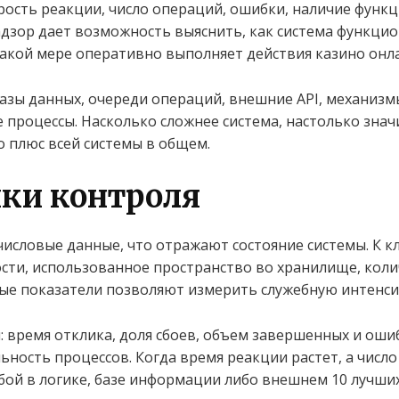
рость реакции, число операций, ошибки, наличие функ
дзор дает возможность выяснить, как система функци
какой мере оперативно выполняет действия казино онл
зы данных, очереди операций, внешние API, механизм
е процессы. Насколько сложнее система, настолько зна
 плюс всей системы в общем.
ки контроля
числовые данные, что отражают состояние системы. К
ости, использованное пространство во хранилище, коли
ые показатели позволяют измерить служебную интенси
 время отклика, доля сбоев, объем завершенных и оши
ность процессов. Когда время реакции растет, а числ
ой в логике, базе информации либо внешнем 10 лучших