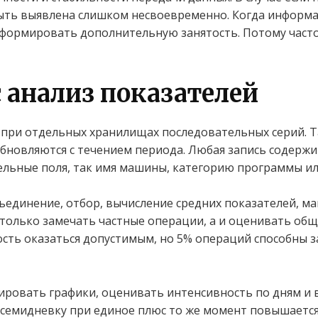
ыть выявлена слишком несвоевременно. Когда информа
формировать дополнительную занятость. Потому часто
 анализ показателей
при отдельных хранилищах последовательных серий. Т
обновляются с течением периода. Любая запись содержи
льные поля, так имя машины, категорию программы ил
ъединение, отбор, вычисление средних показателей, м
 только замечать частные операции, а и оценивать общ
сть оказаться допустимым, но 5% операций способны 
овать графики, оценивать интенсивность по дням и в
ю семидневку при единое плюс то же момент повышается