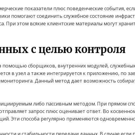
рческие показатели плюс поведенческие события, есл
рики помогают соединить служебное состояние инфрас
а. При этом всякие клиентские материалы могут хранит
нных с целью контроля
з помощью сборщиков, внутренних модулей, служебных
тся в узел а также интегрируется к приложению, по з
 мониторинга. Данный метод дает возможность собира
нициируемым либо пассивным методом. При прямом спо
отправляет запрос плюс оценивает ответ. Во косвенн
ций. Эти способа регулярно применяются одновременно
чности и стабильности передачи данных. В случае если 