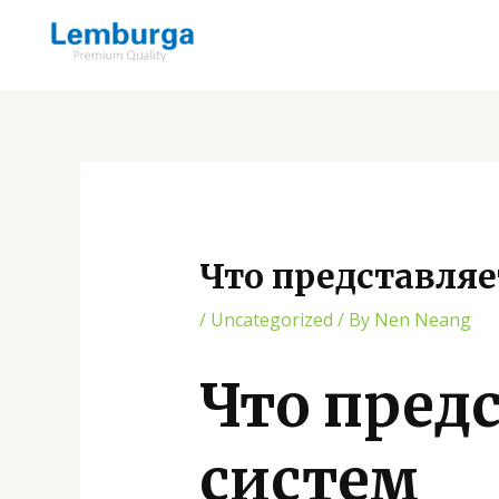
Skip
Post
to
navigation
content
Что представляе
/
Uncategorized
/ By
Nen Neang
Что пред
систем