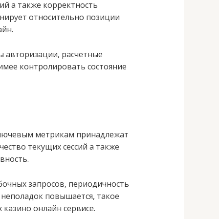
ций а также корректность
онирует относительно позиции
айн.
ы авторизации, расчетные
чимее контролировать состояние
 ключевым метрикам принадлежат
чество текущих сессий а также
вность.
бочных запросов, периодичность
о неполадок повышается, такое
 казино онлайн сервисе.