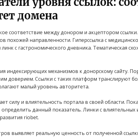
тели уровня ссылок: соо
тет домена
кое соответствие между донором и акцептором ссылки
ов похожей направленности. Гиперссылка с медицинско
 линк с гастрономического дневника. Тематическая схо
ия индексирующих механизмов к донорскому сайту. Пор
м доверием. Ссылки с таких платформ транслируют бо
олагают малый уровень авторитета.
т силу и влиятельность портала в своей области. Пока
 определить данный показатель. Линки с влиятельных
азвития riobet.
ров выявляет реальную ценность от полученной ссылки