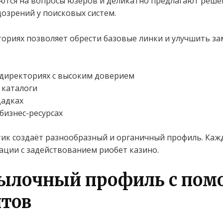
аются на вопросы юзеров и деликатно предлагают реше
озрений у поисковых систем.
ториях позволяет обрести базовые линки и улучшить з
директориях с высоким доверием
 каталоги
щадках
бизнес-ресурсах
ик создаёт разнообразный и органичный профиль. Каж
ации с задействованием риобет казино.
ссылочный профиль с по
нтов