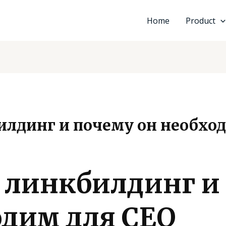
Home
Product
илдинг и почему он необхо
е линкбилдинг и
одим для СЕО