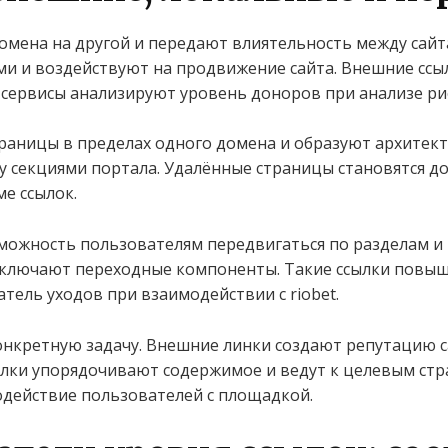
домена на другой и передают влиятельность между сай
и и воздействуют на продвижение сайта. Внешние сс
 сервисы анализируют уровень доноров при анализе ри
аницы в пределах одного домена и образуют архитект
у секциями портала. Удалённые страницы становятся д
ме ссылок.
ожность пользователям передвигаться по разделам и 
включают переходные компоненты. Такие ссылки повы
ель уходов при взаимодействии с riobet.
онкретную задачу. Внешние линки создают репутацию 
ылки упорядочивают содержимое и ведут к целевым ст
действие пользователей с площадкой.