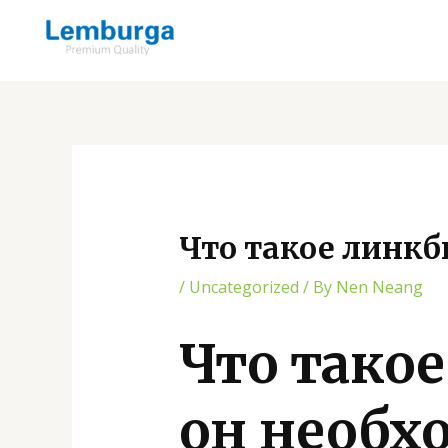
Skip
Post
to
navigation
content
Что такое линкб
/
Uncategorized
/ By
Nen Neang
Что тако
он необх