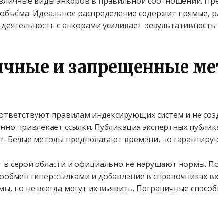
зличные виды анкоров в правильной соотношении. Пре
объёма. Идеальное распределение содержит прямые, 
деятельность с анкорами усиливает результативность
ичные и запрещенные м
тветствуют правилам индексирующих систем и не созд
енно привлекает ссылки. Публикация экспертных публи
йт. Белые методы предполагают времени, но гарантирую
в серой области и официально не нарушают нормы. По
ообмен гиперссылками и добавление в справочниках вхо
ы, но не всегда могут их выявить. Пограничные способ