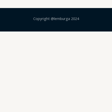
Copyright @lemburga 2024