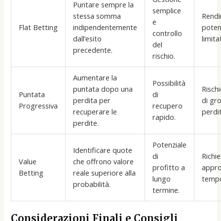
Puntare sempre la
semplice
stessa somma
Rend
e
Flat Betting
indipendentemente
poten
controllo
dall’esito
limita
del
precedente.
rischio.
Aumentare la
Possibilità
puntata dopo una
Risch
Puntata
di
perdita per
di gr
Progressiva
recupero
recuperare le
perdi
rapido.
perdite.
Potenziale
Identificare quote
di
Richie
Value
che offrono valore
profitto a
appro
Betting
reale superiore alla
lungo
temp
probabilità.
termine.
Considerazioni Finali e Consigli