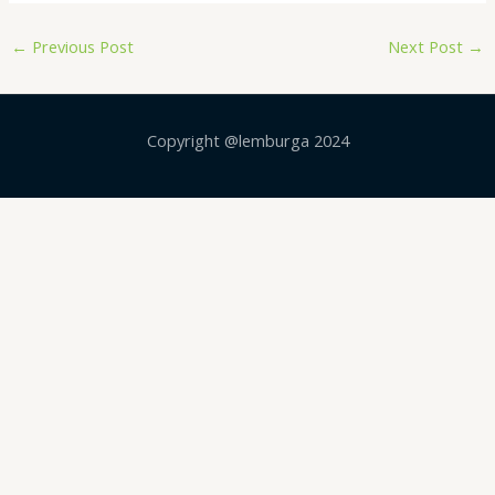
←
Previous Post
Next Post
→
Copyright @lemburga 2024