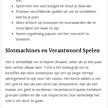
slot.
Speel met een vast budget en houd je daaraan.
Probeer verschillende spellen uit om te ontdekken
wat bij je past.
Wees kritisch op bonussen en voorwaarden die te
mooi lijken om waar te zijn.
Neem regelmatig pauzes om het overzicht te
bewaren.
Slotmachines en Verantwoord Spelen
Het is verleidelijk om te blijven draaien, zeker als je een paar
keer achter elkaar wint. Toch is het belangrijk om te
beseffen dat slots ontworpen zijn om op lange termijn
winstgevend te zijn voor het casino. Het beste advies is om
het spel te zien als een vorm van amusement, niet als een
manier om geld te verdienen. Verantwoord spelen betekent
grenzen stellen en die ook respecteren, hoe verleidelijk het
ook is om door te gaan.