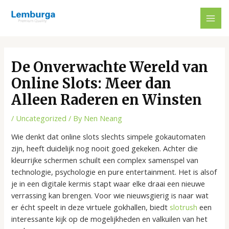
Skip
Post
MAI
to
navigation
ME
content
De Onverwachte Wereld van
Online Slots: Meer dan
Alleen Raderen en Winsten
/
Uncategorized
/ By
Nen Neang
Wie denkt dat online slots slechts simpele gokautomaten
zijn, heeft duidelijk nog nooit goed gekeken. Achter die
kleurrijke schermen schuilt een complex samenspel van
technologie, psychologie en pure entertainment. Het is alsof
je in een digitale kermis stapt waar elke draai een nieuwe
verrassing kan brengen. Voor wie nieuwsgierig is naar wat
er écht speelt in deze virtuele gokhallen, biedt
slotrush
een
interessante kijk op de mogelijkheden en valkuilen van het