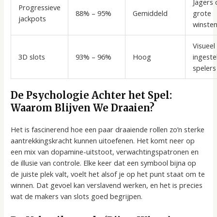
Jagers 
Progressieve
88% – 95%
Gemiddeld
grote
jackpots
winste
Visueel
3D slots
93% – 96%
Hoog
ingeste
spelers
De Psychologie Achter het Spel:
Waarom Blijven We Draaien?
Het is fascinerend hoe een paar draaiende rollen zo’n sterke
aantrekkingskracht kunnen uitoefenen. Het komt neer op
een mix van dopamine-uitstoot, verwachtingspatronen en
de illusie van controle. Elke keer dat een symbool bijna op
de juiste plek valt, voelt het alsof je op het punt staat om te
winnen. Dat gevoel kan verslavend werken, en het is precies
wat de makers van slots goed begrijpen.