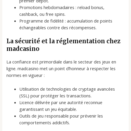
premier dépôt.
Promotions hebdomadaires : reload bonus,
cashback, ou free spins.
Programme de fidélité : accumulation de points
échangeables contre des récompenses.
La sécurité et la réglementation chez
madcasino
La confiance est primordiale dans le secteur des jeux en
ligne. madcasino met un point d’honneur à respecter les
normes en vigueur :
Utilisation de technologies de cryptage avancées
(SSL) pour protéger les transactions.
Licence délivrée par une autorité reconnue
garantissant un jeu équitable.
Outils de jeu responsable pour prévenir les
comportements addictifs.