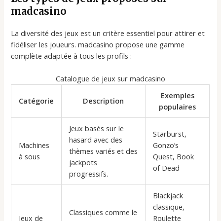
madcasino
La diversité des jeux est un critère essentiel pour attirer et
fidéliser les joueurs. madcasino propose une gamme
complète adaptée à tous les profils :
Catalogue de jeux sur madcasino
Exemples
Catégorie
Description
populaires
Jeux basés sur le
Starburst,
hasard avec des
Machines
Gonzo’s
thèmes variés et des
à sous
Quest, Book
jackpots
of Dead
progressifs.
Blackjack
classique,
Classiques comme le
Jeux de
Roulette