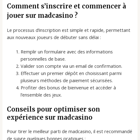
Comment s’inscrire et commencer à
jouer sur madcasino ?
Le processus d’inscription est simple et rapide, permettant
aux nouveaux joueurs de débuter sans délai :
Remplir un formulaire avec des informations
personnelles de base.
Valider son compte via un email de confirmation.
Effectuer un premier dépôt en choisissant parmi
plusieurs méthodes de paiement sécurisées.
Profiter des bonus de bienvenue et accéder à
l’ensemble des jeux.
Conseils pour optimiser son
expérience sur madcasino
Pour tirer le meilleur parti de madcasino, il est recommandé
de suivre quelques bonnes pratiques :