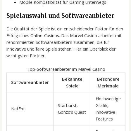
Mobile Kompatibilität für Gaming unterwegs
Spielauswahl und Softwareanbieter
Die Qualität der Spiele ist ein entscheidender Faktor für den
Erfolg eines Online-Casinos. Das Marvel Casino arbeitet mit
renommierten Softwareanbietern zusammen, die für
innovative und faire Spiele stehen. Hier ein Überblick der
wichtigsten Partner:
Top-Softwareanbieter im Marvel Casino
Bekannte
Besondere
Softwareanbieter
Spiele
Merkmale
Hochwertige
Starburst,
Grafik,
NetEnt
Gonzo’s Quest
innovative
Features