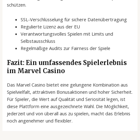
schützen.
SSL-Verschlüsselung für sichere Datenübertragung
Regulierte Lizenz aus der EU
Verantwortungsvolles Spielen mit Limits und
Selbstausschluss
Regelmäßige Audits zur Fairness der Spiele
Fazit: Ein umfassendes Spielerlebnis
im Marvel Casino
Das Marvel Casino bietet eine gelungene Kombination aus
Spielvielfalt, attraktiven Bonusaktionen und hoher Sicherheit.
Für Spieler, die Wert auf Qualität und Seriosität legen, ist
diese Plattform eine ausgezeichnete Wahl. Die Möglichkeit,
jederzeit und von überall aus zu spielen, macht das Erlebnis
noch angenehmer und flexibler.