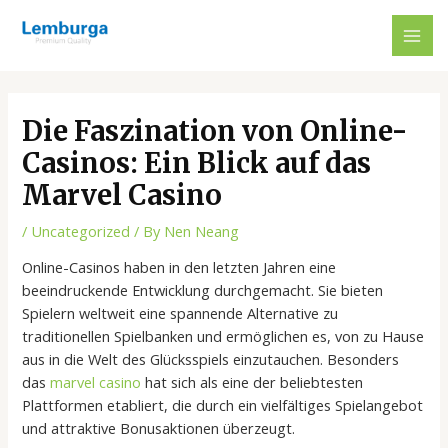
Skip
Post
MAI
to
navigation
ME
content
Die Faszination von Online-
Casinos: Ein Blick auf das
Marvel Casino
/
Uncategorized
/ By
Nen Neang
Online-Casinos haben in den letzten Jahren eine
beeindruckende Entwicklung durchgemacht. Sie bieten
Spielern weltweit eine spannende Alternative zu
traditionellen Spielbanken und ermöglichen es, von zu Hause
aus in die Welt des Glücksspiels einzutauchen. Besonders
das
marvel casino
hat sich als eine der beliebtesten
Plattformen etabliert, die durch ein vielfältiges Spielangebot
und attraktive Bonusaktionen überzeugt.