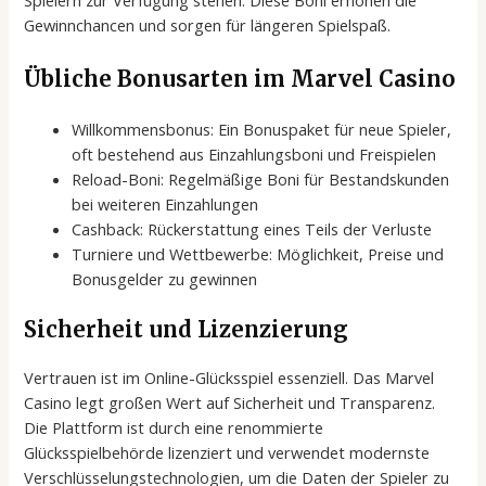
Spielern zur Verfügung stehen. Diese Boni erhöhen die
Gewinnchancen und sorgen für längeren Spielspaß.
Übliche Bonusarten im Marvel Casino
Willkommensbonus: Ein Bonuspaket für neue Spieler,
oft bestehend aus Einzahlungsboni und Freispielen
Reload-Boni: Regelmäßige Boni für Bestandskunden
bei weiteren Einzahlungen
Cashback: Rückerstattung eines Teils der Verluste
Turniere und Wettbewerbe: Möglichkeit, Preise und
Bonusgelder zu gewinnen
Sicherheit und Lizenzierung
Vertrauen ist im Online-Glücksspiel essenziell. Das Marvel
Casino legt großen Wert auf Sicherheit und Transparenz.
Die Plattform ist durch eine renommierte
Glücksspielbehörde lizenziert und verwendet modernste
Verschlüsselungstechnologien, um die Daten der Spieler zu