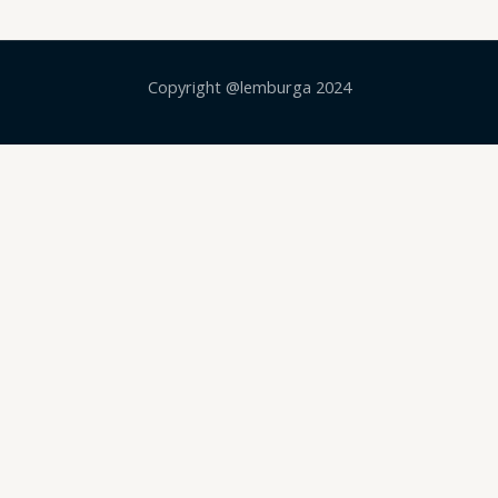
Copyright @lemburga 2024