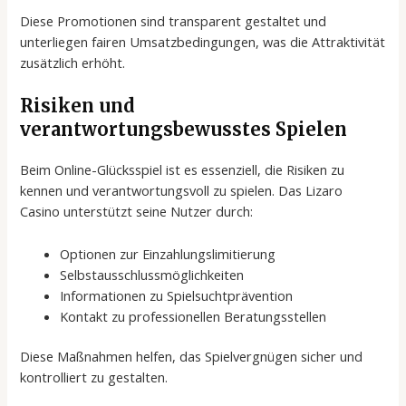
Diese Promotionen sind transparent gestaltet und
unterliegen fairen Umsatzbedingungen, was die Attraktivität
zusätzlich erhöht.
Risiken und
verantwortungsbewusstes Spielen
Beim Online-Glücksspiel ist es essenziell, die Risiken zu
kennen und verantwortungsvoll zu spielen. Das Lizaro
Casino unterstützt seine Nutzer durch:
Optionen zur Einzahlungslimitierung
Selbstausschlussmöglichkeiten
Informationen zu Spielsuchtprävention
Kontakt zu professionellen Beratungsstellen
Diese Maßnahmen helfen, das Spielvergnügen sicher und
kontrolliert zu gestalten.