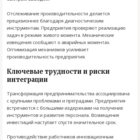
Отслеживание производительности делается
прецизионнее благодаря диагностическим
инструментам. Предприятия проверяют реализацию
задач в режиме живого момента. Механические
извещения сообщают о аварийных моментах.
Оптимизация механизмов усиливает
производительность предприятия.
Ключевые трудности и риски
интеграции
Трансформация предпринимательства ассоциирована
с крупными проблемами и преградами. Предприятия
встречаются с большими издержками на получение
инструментов и развитие персонала. Возмещение
инвестиций наступает спустя значительное срок.
Противодействие работников инновационным