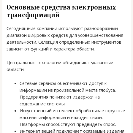
Основные средства электронных
трансформаций
Сегодняшние компании используют разнообразный
диапазон цифровых средств для усовершенствования
деятельности. Селекция определенных инструментов
зависит от функций и характера области.
Центральные технологии объединяют указанные
области:
Сетевые сервисы обеспечивают доступ к
информации из произвольной места глобуса.
Предприятия понижают издержки на
содержание системы.
Искусственный интеллект обрабатывает крупные
массивы информации и находит связи.
Платформы способствуют предвидеть спрос.
Интернет вещей подключает осязаемые изделия