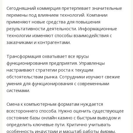
Сегодняшний коммерция претерпевает значительные
перемены под влиянием технологий. Компании
применяют новые средства для повышения
результативности деятельности. Информационные
технологии изменяют способы взаимодействия с
заказчиками и контрагентами.
Трансформация охватывает все ярусы
функционирования предприятия. Управленцы
настраивают стратегии роста к текущим
обстоятельствам рынка. Сотрудники изучают свежие
умения для функционирования с современными
системами.
Смена к компьютерным форматам нуждается
всестороннего способа. Нужно оценить существующее
состояние базы онлайн казино с быстрым выводом и
определить ключевые пути. Критично учитывать
особенность индустрии и масштаб работы фирмы.