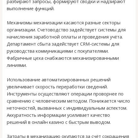
разбирают запросы, формируют сводки и надзирают
выполнение функций.
Механизмы механизации касаются разные секторы
организации. Счетоводство задействует системы для
начисления заработной оплаты и проведения учёта.
Департамент сбыта задействует CRM-системы для
руководства коммуникациями с покупателями.
Фабричные цеха снабжаются механизированными
линиями.
Использование автоматизированных решений
увеличивает скорость переработки сведений.
Инструменты осуществляют операции проворнее по
сравнению с человеческим методом. Понижается число
неточностей, вызванных с индивидуальным аспектом.
Аккуратность информации усиливает качество
решений в онлайн казино с быстрым выводом.
Затраты в механизацию окупаются за счёт сокращения