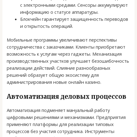
с электронными средами. Сенсоры аккумулируют
информацию о статусе аппаратуры.
Блокчейн гарантирует защищенность переводов
и открытость операций.
Мобильные программы увеличивают перспективы
сотрудничества с заказчиками. Клиенты приобретают
возможность к услугам через гаджеты. Механизация
производственных участков улучшает безошибочность
реализации действий. Слияние разнообразных
решений образует общую экосистему для
администрирования новые онлайн казино.
Автоматизация деловых процессов
Автоматизация подменяет мануальный работу
цифровыми решениями и механизмами. Предприятия
применяют платформы для реализации типовых
процессов без участия сотрудника. Инструменты