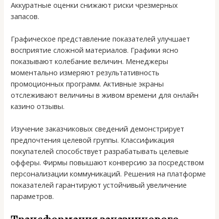
Аккуратные оценки снижают риски чрезмерных
запасов.
Графическое представление показателей улучшает
восприятие сложной материалов. Графики ясно
показывают колебание величин. Менеджеры
моментально измеряют результативность
промоционных программ. Активные экраны
отслеживают величины в живом времени для онлайн
казино отзывы.
Изучение заказчиковых сведений демонстрирует
предпочтения целевой группы. Классификация
покупателей способствует разрабатывать целевые
офферы. Фирмы повышают конверсию за посредством
персонализации коммуникаций. Решения на платформе
показателей гарантируют устойчивый увеличение
параметров.