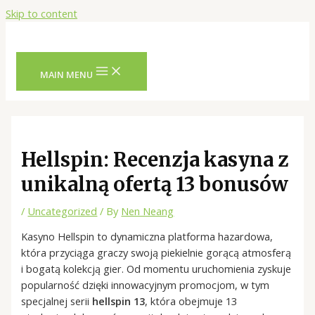
Skip to content
MAIN MENU
Hellspin: Recenzja kasyna z
unikalną ofertą 13 bonusów
/
Uncategorized
/ By
Nen Neang
Kasyno Hellspin to dynamiczna platforma hazardowa,
która przyciąga graczy swoją piekielnie gorącą atmosferą
i bogatą kolekcją gier. Od momentu uruchomienia zyskuje
popularność dzięki innowacyjnym promocjom, w tym
specjalnej serii
hellspin 13
, która obejmuje 13