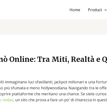
Home
Product
nò Online: Tra Miti, Realtà e
lti immaginano luci sfavillanti, jackpot milionari e una fort
esso più sfumata e meno hollywoodiana. Navigando tra le offert
coprire piattaforme che meritano una chance. Se siete curiosi
o midas
, un sito che prova a fare un po’ di chiarezza in ques