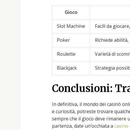
Gioco
Slot Machine
Facili da giocare
Poker
Richiede abilità,
Roulette
Varietà di scom
Blackjack
Strategia possib
Conclusioni: Tr
In definitiva, il mondo dei casinò onl
e curiosità, potreste trovare qualc
sempre che il gioco deve rimanere un
partenza, date un’occhiata a
casino