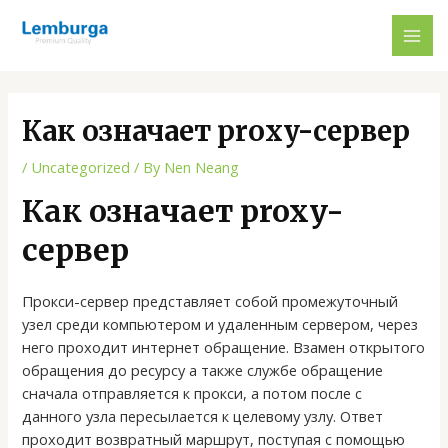
Skip
Post
MAI
to
navigation
ME
content
Как означает proxy-сервер
/
Uncategorized
/ By
Nen Neang
Как означает proxy-
сервер
Прокси-сервер представляет собой промежуточный
узел среди компьютером и удаленным сервером, через
него проходит интернет обращение. Взамен открытого
обращения до ресурсу а также службе обращение
сначала отправляется к прокси, а потом после с
данного узла пересылается к целевому узлу. Ответ
проходит возвратный маршрут, поступая с помощью