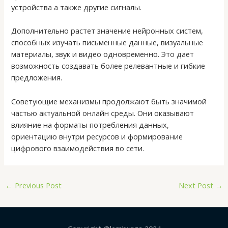
устройства а также другие сигналы.
Дополнительно растет значение нейронных систем,
способных изучать письменные данные, визуальные
материалы, звук и видео одновременно. Это дает
возможность создавать более релевантные и гибкие
предложения.
Советующие механизмы продолжают быть значимой
частью актуальной онлайн среды. Они оказывают
влияние на форматы потребления данных,
ориентацию внутри ресурсов и формирование
цифрового взаимодействия во сети.
←
Previous Post
Next Post
→