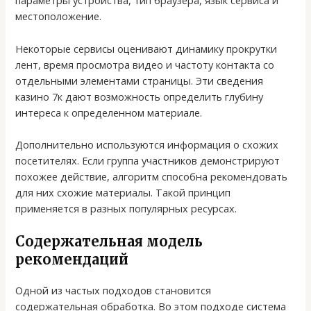
параметры устройства, тип браузера, язык сервиса и
местоположение.
Некоторые сервисы оценивают динамику прокрутки
лент, время просмотра видео и частоту контакта со
отдельными элементами страницы. Эти сведения
казино 7к дают возможность определить глубину
интереса к определенном материале.
Дополнительно используются информация о схожих
посетителях. Если группа участников демонстрируют
похожее действие, алгоритм способна рекомендовать
для них схожие материалы. Такой принцип
применяется в разных популярных ресурсах.
Содержательная модель
рекомендаций
Одной из частых подходов становится
содержательная обработка. Во этом подходе система