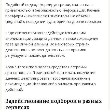
Подобный подход формирует риски, связанные с
приватностью и безопасностью информации. Разные
платформы накапливают значительные объемы
сведений о поведении аудитории на уровне сервисов.
Ради снижения угроз задействуются системы
анонимизации , защита данных а также сокращение
прав до личной данным. Во некоторых странах
деятельность рекомендательных алгоритмов
регулируется законодательством.
Кроме того используются средства настройки
приватностью. Люди способны снижать получение
данных, деактивировать персонализированные
рекомендации 7k casino либо очищать хронологию
действий.
Задействование подборок в разных
сервисах