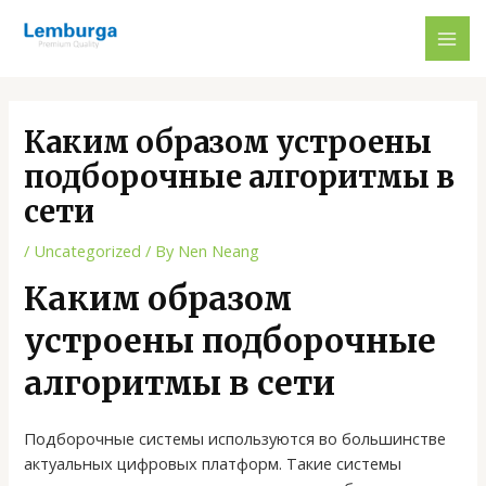
Skip
Post
MAI
to
navigation
ME
content
Каким образом устроены
подборочные алгоритмы в
сети
/
Uncategorized
/ By
Nen Neang
Каким образом
устроены подборочные
алгоритмы в сети
Подборочные системы используются во большинстве
актуальных цифровых платформ. Такие системы