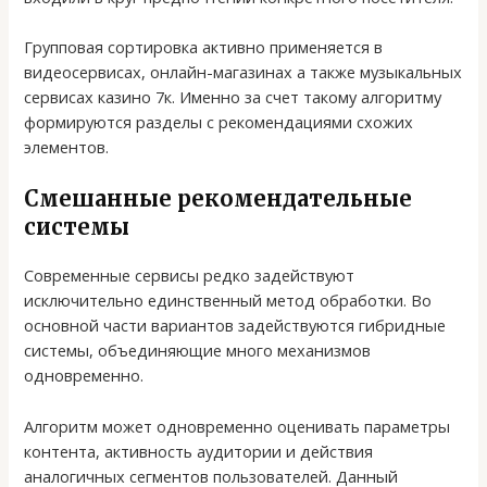
Групповая сортировка активно применяется в
видеосервисах, онлайн-магазинах а также музыкальных
сервисах казино 7к. Именно за счет такому алгоритму
формируются разделы с рекомендациями схожих
элементов.
Смешанные рекомендательные
системы
Современные сервисы редко задействуют
исключительно единственный метод обработки. Во
основной части вариантов задействуются гибридные
системы, объединяющие много механизмов
одновременно.
Алгоритм может одновременно оценивать параметры
контента, активность аудитории и действия
аналогичных сегментов пользователей. Данный