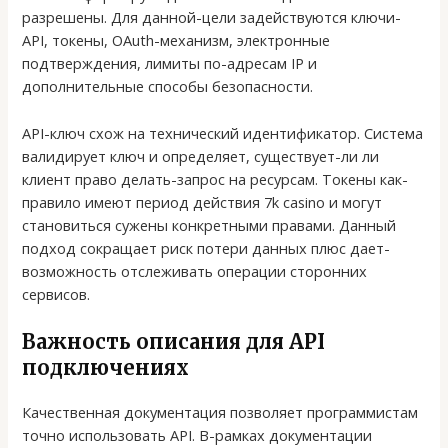
разрешены. Для данной-цели задействуются ключи-
API, токены, OAuth-механизм, электронные
подтверждения, лимиты по-адресам IP и
дополнительные способы безопасности.
API-ключ схож на технический идентификатор. Система
валидирует ключ и определяет, существует-ли ли
клиент право делать-запрос на ресурсам. Токены как-
правило имеют период действия 7k casino и могут
становиться сужены конкретными правами. Данный
подход сокращает риск потери данных плюс дает-
возможность отслеживать операции сторонних
сервисов.
Важность описания для API
подключениях
Качественная документация позволяет программистам
точно использовать API. В-рамках документации