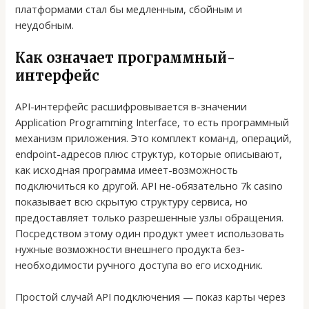
платформами стал бы медленным, сбойным и
неудобным.
Как означает программный-
интерфейс
API-интерфейс расшифровывается в-значении
Application Programming Interface, то есть программный
механизм приложения. Это комплект команд, операций,
endpoint-адресов плюс структур, которые описывают,
как исходная программа имеет-возможность
подключиться ко другой. API не-обязательно 7k casino
показывает всю скрытую структуру сервиса, но
предоставляет только разрешенные узлы обращения.
Посредством этому один продукт умеет использовать
нужные возможности внешнего продукта без-
необходимости ручного доступа во его исходник.
Простой случай API подключения — показ карты через