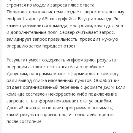
строится по модели запроса плюс ответа.
Пользовательская система создает запрос к заданному
endpoint-адресу API-интерфейса. Внутри команде 7к
казино указывается команда, настройки, ключ доступа
и дополнительные поля. Сервер считывает запрос,
валидирует запрос правильность, проводит нужную
операцию затем передает ответ.
Результат умеет содержать информацию, результат
операции а-также текст касательно проблеме.
Допустим, программа может сформировать команду
ради вывод списка населенных-пунктов. Обработчик
отдает организованный перечень с формате JSON. Если
команда составлен некорректно либо подключение
запрещен, платформа показывает статус ошибки.
Данный подход позволяет программам понимать,
какой-результат произошло, и точно действовать
после состояние.