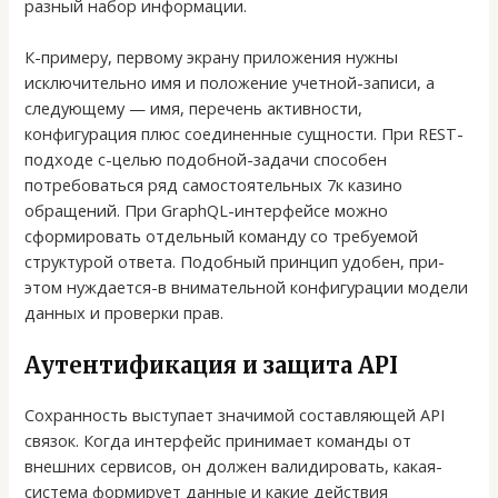
разный набор информации.
К-примеру, первому экрану приложения нужны
исключительно имя и положение учетной-записи, а
следующему — имя, перечень активности,
конфигурация плюс соединенные сущности. При REST-
подходе с-целью подобной-задачи способен
потребоваться ряд самостоятельных 7к казино
обращений. При GraphQL-интерфейсе можно
сформировать отдельный команду со требуемой
структурой ответа. Подобный принцип удобен, при-
этом нуждается-в внимательной конфигурации модели
данных и проверки прав.
Аутентификация и защита API
Сохранность выступает значимой составляющей API
связок. Когда интерфейс принимает команды от
внешних сервисов, он должен валидировать, какая-
система формирует данные и какие действия