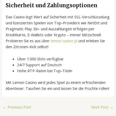
Sicherheit und Zahlungsoptionen
Das Casino legt Wert auf Sicherheit mit SSL-Verschlüsselung
und lizenzierten Spielen von Top-Providern wie NetEnt und
Pragmatic Play. Ein- und Auszahlungen erfolgen per
Kreditkarte, E-Wallets oder Krypto – immer blitzschnell.
Probieren Sie es aus über
lemon casino pl
und erleben Sie
den Zitronen-Kick selbst!
Über 1.000 Slots verfügbar
24/7 Support auf Deutsch
Hohe RTP-Raten bei Top-Titeln
Mit Lemon Casino wird jedes Spiel zu einem erfrischenden
Abenteuer. Tauchen Sie ein und lassen Sie die Früchte rollen!
←
Previous Post
Next Post
→