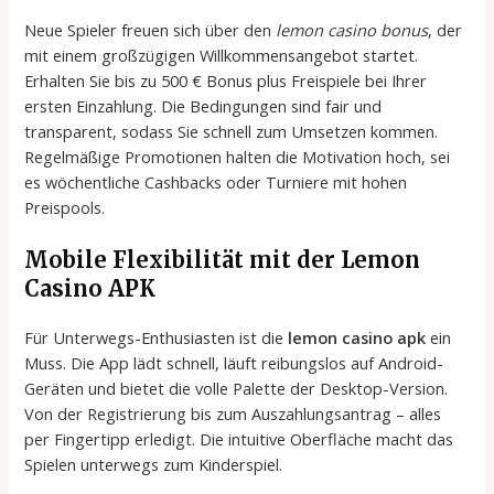
Neue Spieler freuen sich über den
lemon casino bonus
, der
mit einem großzügigen Willkommensangebot startet.
Erhalten Sie bis zu 500 € Bonus plus Freispiele bei Ihrer
ersten Einzahlung. Die Bedingungen sind fair und
transparent, sodass Sie schnell zum Umsetzen kommen.
Regelmäßige Promotionen halten die Motivation hoch, sei
es wöchentliche Cashbacks oder Turniere mit hohen
Preispools.
Mobile Flexibilität mit der Lemon
Casino APK
Für Unterwegs-Enthusiasten ist die
lemon casino apk
ein
Muss. Die App lädt schnell, läuft reibungslos auf Android-
Geräten und bietet die volle Palette der Desktop-Version.
Von der Registrierung bis zum Auszahlungsantrag – alles
per Fingertipp erledigt. Die intuitive Oberfläche macht das
Spielen unterwegs zum Kinderspiel.