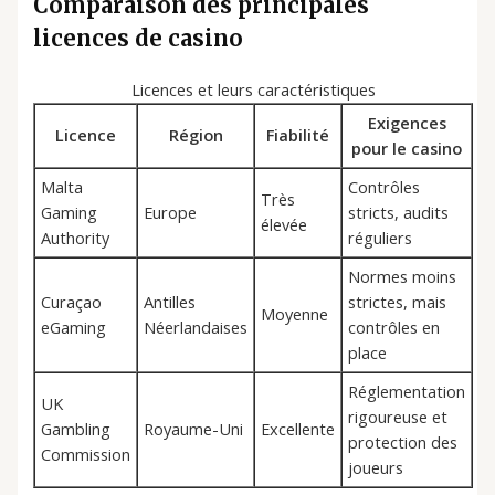
Comparaison des principales
licences de casino
Licences et leurs caractéristiques
Exigences
Licence
Région
Fiabilité
pour le casino
Malta
Contrôles
Très
Gaming
Europe
stricts, audits
élevée
Authority
réguliers
Normes moins
Curaçao
Antilles
strictes, mais
Moyenne
eGaming
Néerlandaises
contrôles en
place
Réglementation
UK
rigoureuse et
Gambling
Royaume-Uni
Excellente
protection des
Commission
joueurs