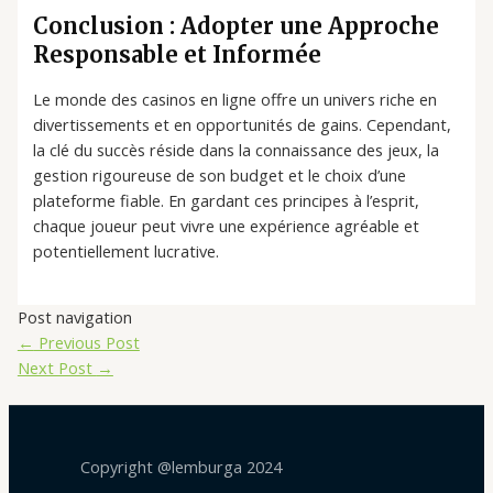
Conclusion : Adopter une Approche
Responsable et Informée
Le monde des casinos en ligne offre un univers riche en
divertissements et en opportunités de gains. Cependant,
la clé du succès réside dans la connaissance des jeux, la
gestion rigoureuse de son budget et le choix d’une
plateforme fiable. En gardant ces principes à l’esprit,
chaque joueur peut vivre une expérience agréable et
potentiellement lucrative.
Post navigation
←
Previous Post
Next Post
→
Copyright @lemburga 2024