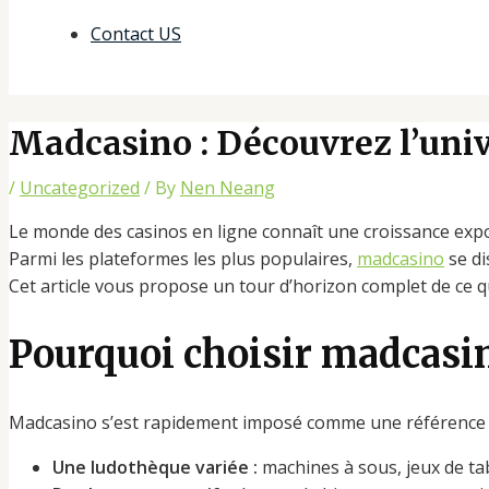
Contact US
Madcasino : Découvrez l’univ
/
Uncategorized
/ By
Nen Neang
Le monde des casinos en ligne connaît une croissance expon
Parmi les plateformes les plus populaires,
madcasino
se di
Cet article vous propose un tour d’horizon complet de ce 
Pourquoi choisir madcasi
Madcasino s’est rapidement imposé comme une référence dan
Une ludothèque variée :
machines à sous, jeux de tab