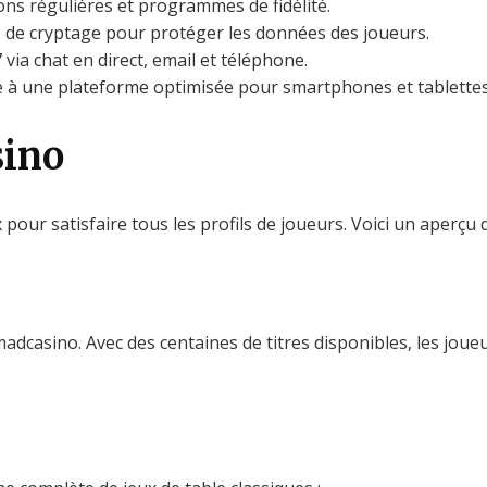
s régulières et programmes de fidélité.
s de cryptage pour protéger les données des joueurs.
via chat en direct, email et téléphone.
 à une plateforme optimisée pour smartphones et tablettes
sino
ur satisfaire tous les profils de joueurs. Voici un aperçu d
madcasino. Avec des centaines de titres disponibles, les joue