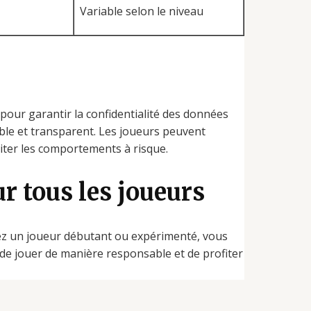
Variable selon le niveau
pour garantir la confidentialité des données
able et transparent. Les joueurs peuvent
viter les comportements à risque.
r tous les joueurs
oyez un joueur débutant ou expérimenté, vous
s de jouer de manière responsable et de profiter