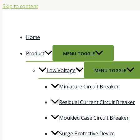
Skip to content
Home
Product
MENU TOGGLE
Low Voltage
MENU TOGGLE
Miniature Circuit Breaker
Residual Current Circuit Breaker
Moulded Case Circuit Breaker
Surge Protective Device