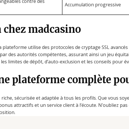
angeables contre des
Accumulation progressive
on chez madcasino
a plateforme utilise des protocoles de cryptage SSL avancés 
 par des autorités compétentes, assurant ainsi un jeu équit
es limites de dépôt, d’auto-exclusion et les conseils pour é
ne plateforme complète pou
 riche, sécurisée et adaptée à tous les profils. Que vous s
onus attractifs et un service client à l’écoute. N’oubliez pa
sition.