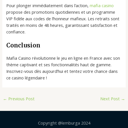
Pour plonger immédiatement dans l’action,
mafia casino
propose des promotions quotidiennes et un programme
VIP fidèle aux codes de l’honneur mafieux. Les retraits sont
traités en moins de 48 heures, garantissant satisfaction et
confiance.
Conclusion
Mafia Casino révolutionne le jeu en ligne en France avec son
thème captivant et ses fonctionnalités haut de gamme.
Inscrivez-vous dès aujourd’hui et tentez votre chance dans
ce casino légendaire !
←
Previous Post
Next Post
→
Copyright @lemburga 2024