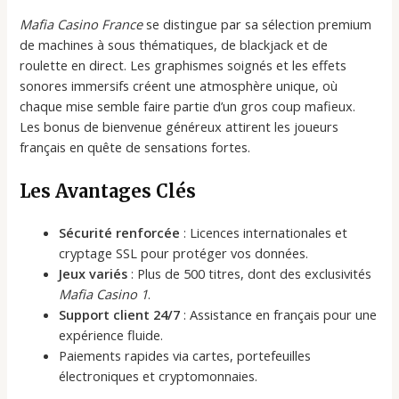
Mafia Casino France
se distingue par sa sélection premium
de machines à sous thématiques, de blackjack et de
roulette en direct. Les graphismes soignés et les effets
sonores immersifs créent une atmosphère unique, où
chaque mise semble faire partie d’un gros coup mafieux.
Les bonus de bienvenue généreux attirent les joueurs
français en quête de sensations fortes.
Les Avantages Clés
Sécurité renforcée
: Licences internationales et
cryptage SSL pour protéger vos données.
Jeux variés
: Plus de 500 titres, dont des exclusivités
Mafia Casino 1
.
Support client 24/7
: Assistance en français pour une
expérience fluide.
Paiements rapides via cartes, portefeuilles
électroniques et cryptomonnaies.