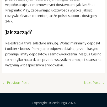
współpracuje z renomowanymi dostawcami jak NetEnt i
Pragmatic Play, zapewniając uczciwość i wysoką jakość
rozrywki. Gracze doceniają także polski support dostępny
24/7.
Jak zacząć?
Rejestracja trwa zaledwie minutę. Wpłać minimalny depozyt
i odbierz bonus. Pamiętaj o odpowiedzialnej grze – kasyno
promuje limity depozytów i samowykluczenia. Magius Casino
to nie tylko hazard, ale przede wszystkim emocje i szansa na
wygraną w bezpiecznym środowisku.
←
Previous Post
Next Post
→
Copyright @lemburga 2024