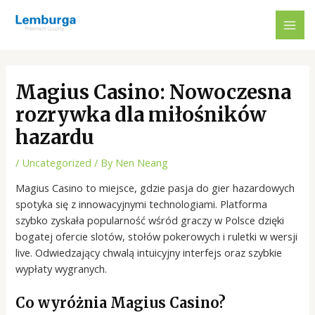
Skip
Post
MAI
to
navigation
ME
content
Magius Casino: Nowoczesna
rozrywka dla miłośników
hazardu
/
Uncategorized
/ By
Nen Neang
Magius Casino to miejsce, gdzie pasja do gier hazardowych
spotyka się z innowacyjnymi technologiami. Platforma
szybko zyskała popularność wśród graczy w Polsce dzięki
bogatej ofercie slotów, stołów pokerowych i ruletki w wersji
live. Odwiedzający chwalą intuicyjny interfejs oraz szybkie
wypłaty wygranych.
Co wyróżnia Magius Casino?