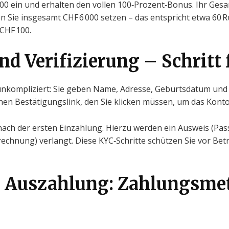
F 100 ein und erhalten den vollen 100‑Prozent‑Bonus. Ihr Ges
ie insgesamt CHF 6 000 setzen – das entspricht etwa 60 Ru
CHF 100.
d Verifizierung – Schritt 
unkompliziert: Sie geben Name, Adresse, Geburtsdatum und e
en Bestätigungslink, den Sie klicken müssen, um das Konto 
 nach der ersten Einzahlung. Hierzu werden ein Ausweis (Pas
hnung) verlangt. Diese KYC‑Schritte schützen Sie vor Betr
 Auszahlung: Zahlungsmet