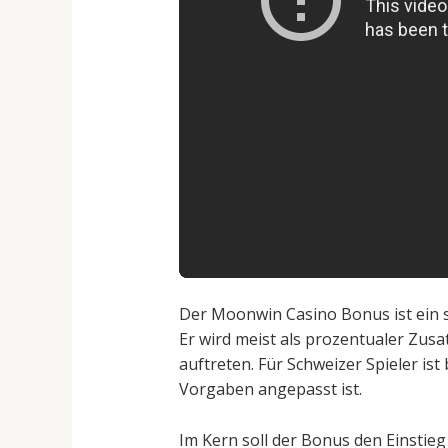
Der Moonwin Casino Bonus ist ein s
Er wird meist als prozentualer Zus
auftreten. Für Schweizer Spieler is
Vorgaben angepasst ist.
Im Kern soll der Bonus den Einstieg