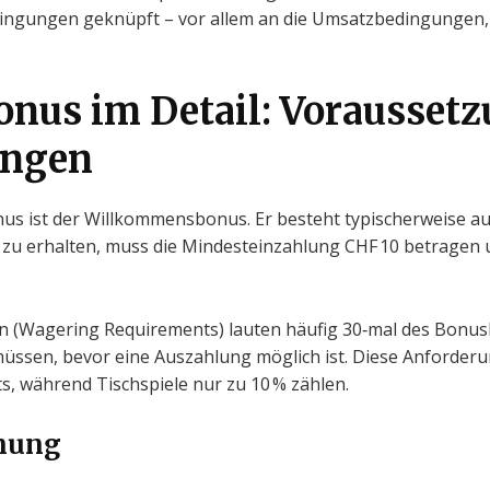
edingungen geknüpft – vor allem an die Umsatzbedingungen, 
us im Detail: Vorausset
ungen
s ist der Willkommensbonus. Er besteht typischerweise au
 zu erhalten, muss die Mindesteinzahlung CHF 10 betragen u
 (Wagering Requirements) lauten häufig 30‑mal des Bonusb
müssen, bevor eine Auszahlung möglich ist. Diese Anforderu
ts, während Tischspiele nur zu 10 % zählen.
hnung