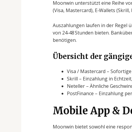
Moonwin unterstützt eine Reihe von 
(Visa, Mastercard), E‑Wallets (Skril
Auszahlungen laufen in der Regel ü
von 24‑48 Stunden bieten. Banküb
benötigen.
Übersicht der gängi
Visa / Mastercard – Sofortig
Skrill – Einzahlung in Echtze
Neteller – Ähnliche Geschwindi
PostFinance – Einzahlung pe
Mobile App & De
Moonwin bietet sowohl eine respons