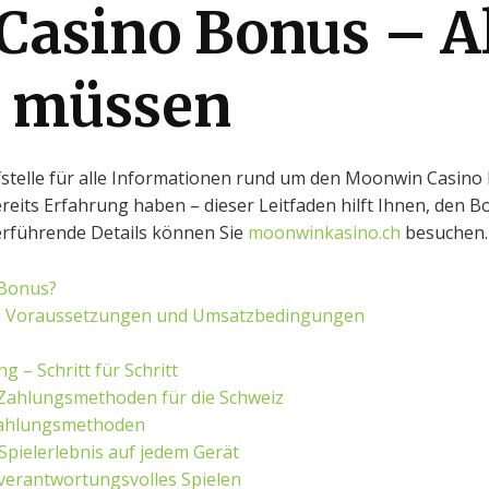
asino Bonus – Al
n müssen
stelle für alle Informationen rund um den Moonwin Casino 
reits Erfahrung haben – dieser Leitfaden hilft Ihnen, den 
erführende Details können Sie
moonwinkasino.ch
besuchen.
 Bonus?
l: Voraussetzungen und Umsatzbedingungen
g – Schritt für Schritt
Zahlungsmethoden für die Schweiz
Zahlungsmethoden
pielerlebnis auf jedem Gerät
 verantwortungsvolles Spielen