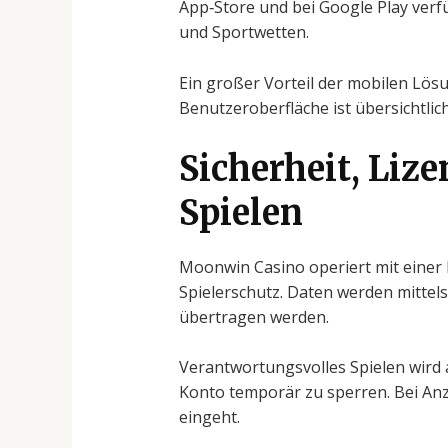
App‑Store und bei Google Play verf
und Sportwetten.
Ein großer Vorteil der mobilen Lösu
Benutzeroberfläche ist übersichtli
Sicherheit, Liz
Spielen
Moonwin Casino operiert mit einer 
Spielerschutz. Daten werden mittel
übertragen werden.
Verantwortungsvolles Spielen wird a
Konto temporär zu sperren. Bei Anze
eingeht.