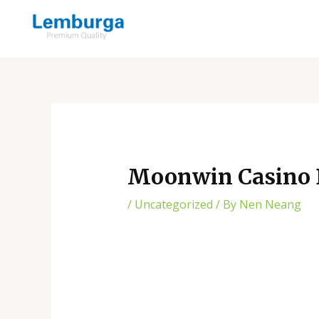
Skip
Post
to
navigation
content
Moonwin Casino Bo
/
Uncategorized
/ By
Nen Neang