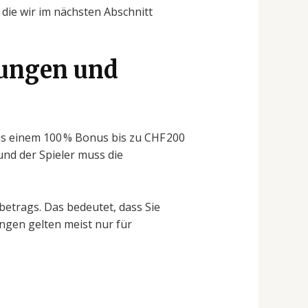
die wir im nächsten Abschnitt
zungen und
s einem 100 % Bonus bis zu CHF 200
nd der Spieler muss die
etrags. Das bedeutet, dass Sie
ngen gelten meist nur für