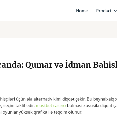
Home
Product
anda: Qumar və İdman Bahisl
sçiləri üçün əla alternativ kimi diqqət çəkir. Bu beynəlxal
 seçim təklif edir.
mostbet casino
bölməsi xüsusilə diqqət çə
imi oyunlar yüksək qrafika ilə təqdim olunur.