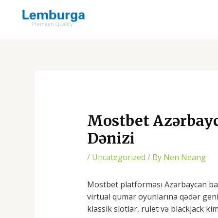
Skip
Post
to
navigation
content
Mostbet Azərbayc
Dənizi
/
Uncategorized
/ By
Nen Neang
Mostbet platforması Azərbaycan bahi
virtual qumar oyunlarına qədər geniş
klassik slotlar, rulet və blackjack k