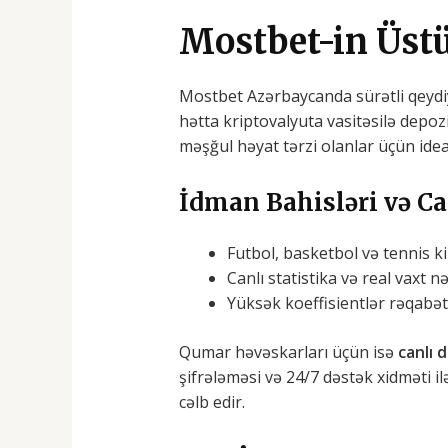
Mostbet-in Üstü
Mostbet Azərbaycanda sürətli qeydiyya
hətta kriptovalyuta vasitəsilə depozi
məşğul həyat tərzi olanlar üçün ideal
İdman Bahisləri və Ca
Futbol, basketbol və tennis k
Canlı statistika və real vaxt nə
Yüksək koeffisientlər rəqabət
Qumar həvəskarları üçün isə
canlı d
şifrələməsi və 24/7 dəstək xidməti il
cəlb edir.