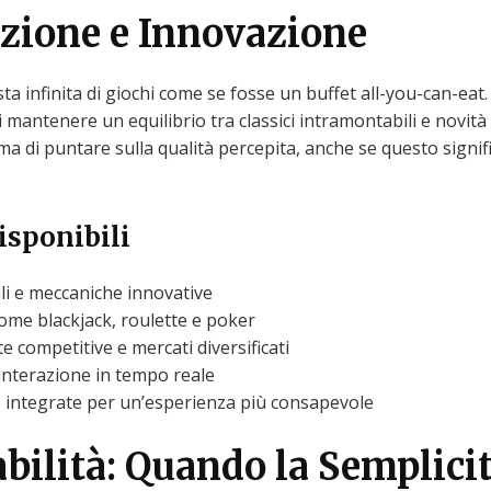
zione e Innovazione
ista infinita di giochi come se fosse un buffet all-you-can-eat
i mantenere un equilibrio tra classici intramontabili e novit
 ma di puntare sulla qualità percepita, anche se questo signi
isponibili
li e meccaniche innovative
come blackjack, roulette e poker
competitive e mercati diversificati
 interazione in tempo reale
e integrate per un’esperienza più consapevole
abilità: Quando la Semplici