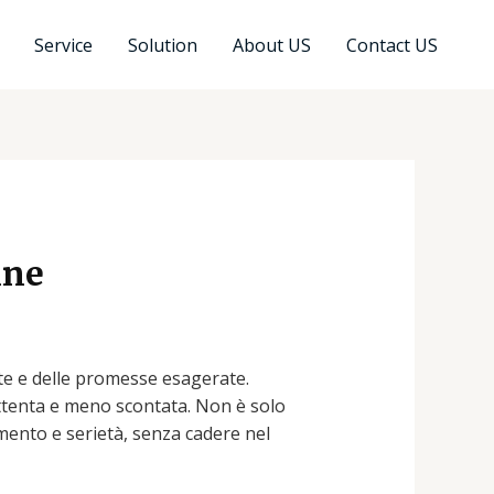
Service
Solution
About US
Contact US
ine
atte e delle promesse esagerate.
ttenta e meno scontata. Non è solo
mento e serietà, senza cadere nel