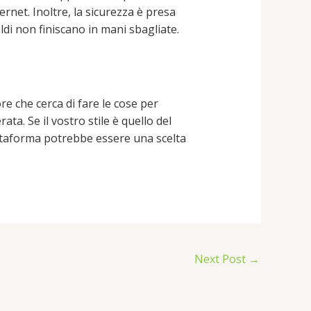
rnet. Inoltre, la sicurezza è presa
oldi non finiscano in mani sbagliate.
e che cerca di fare le cose per
a. Se il vostro stile è quello del
attaforma potrebbe essere una scelta
Next Post
→