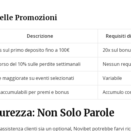
delle Promozioni
Descrizione
Requisiti d
 sul primo deposito fino a 100€
20x sul bonu
rso del 10% sulle perdite settimanali
Nessun requi
 maggiorate su eventi selezionati
Variabile
 accumulabili per premi e bonus
Accumulo co
curezza: Non Solo Parole
’assistenza clienti sia un optional, Novibet potrebbe farvi ri