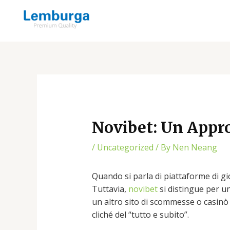
Skip
Post
to
navigation
content
Novibet: Un Appro
/
Uncategorized
/ By
Nen Neang
Quando si parla di piattaforme di gio
Tuttavia,
novibet
si distingue per u
un altro sito di scommesse o casinò 
cliché del “tutto e subito”.