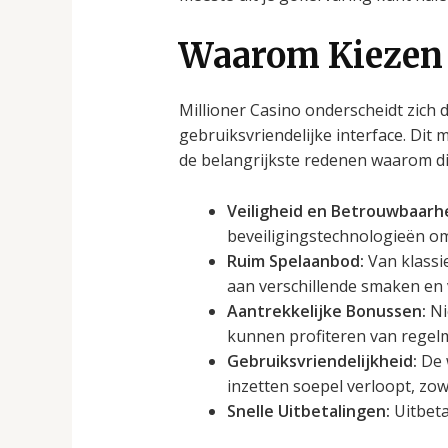
Waarom Kiezen 
Millioner Casino onderscheidt zich
gebruiksvriendelijke interface. Dit
de belangrijkste redenen waarom di
Veiligheid en Betrouwbaarhe
beveiligingstechnologieën o
Ruim Spelaanbod:
Van klassie
aan verschillende smaken en
Aantrekkelijke Bonussen:
Ni
kunnen profiteren van regelm
Gebruiksvriendelijkheid:
De w
inzetten soepel verloopt, zow
Snelle Uitbetalingen:
Uitbeta