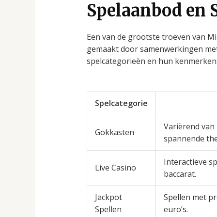
Spelaanbod en 
Een van de grootste troeven van Mil
gemaakt door samenwerkingen met t
spelcategorieën en hun kenmerken
Spelcategorie
Variërend van 
Gokkasten
spannende the
Interactieve s
Live Casino
baccarat.
Jackpot
Spellen met pr
Spellen
euro’s.