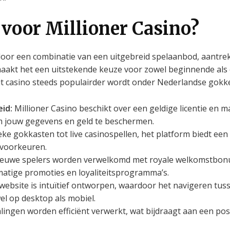
voor Millioner Casino?
 door een combinatie van een uitgebreid spelaanbod, aantre
 maakt het een uitstekende keuze voor zowel beginnende als 
t casino steeds populairder wordt onder Nederlandse gokke
id:
Millioner Casino beschikt over een geldige licentie en
m jouw gegevens en geld te beschermen.
ke gokkasten tot live casinospellen, het platform biedt een 
 voorkeuren.
euwe spelers worden verwelkomd met royale welkomstbonus
atige promoties en loyaliteitsprogramma’s.
ebsite is intuïtief ontworpen, waardoor het navigeren tuss
el op desktop als mobiel.
lingen worden efficiënt verwerkt, wat bijdraagt aan een pos