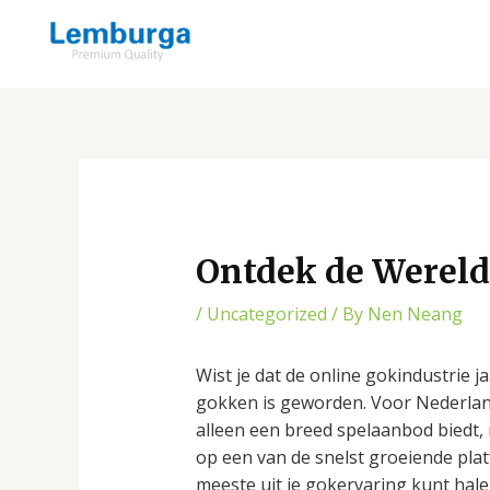
Skip
Post
to
navigation
content
Ontdek de Wereld
/
Uncategorized
/ By
Nen Neang
Wist je dat de online gokindustrie j
gokken is geworden. Voor Nederland
alleen een breed spelaanbod biedt,
op een van de snelst groeiende pla
meeste uit je gokervaring kunt hale