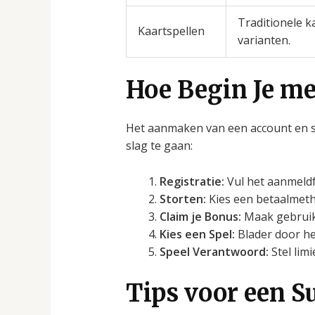
Traditionele k
Kaartspellen
varianten.
Hoe Begin Je me
Het aanmaken van een account en sta
slag te gaan:
Registratie:
Vul het aanmeldfo
Storten:
Kies een betaalmethod
Claim je Bonus:
Maak gebruik
Kies een Spel:
Blader door he
Speel Verantwoord:
Stel lim
Tips voor een S