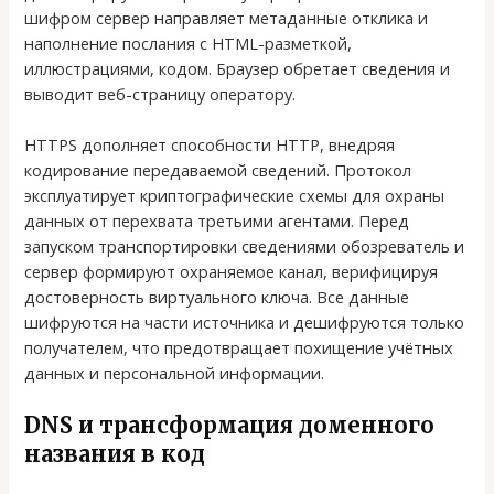
шифром сервер направляет метаданные отклика и
наполнение послания с HTML-разметкой,
иллюстрациями, кодом. Браузер обретает сведения и
выводит веб-страницу оператору.
HTTPS дополняет способности HTTP, внедряя
кодирование передаваемой сведений. Протокол
эксплуатирует криптографические схемы для охраны
данных от перехвата третьими агентами. Перед
запуском транспортировки сведениями обозреватель и
сервер формируют охраняемое канал, верифицируя
достоверность виртуального ключа. Все данные
шифруются на части источника и дешифруются только
получателем, что предотвращает похищение учётных
данных и персональной информации.
DNS и трансформация доменного
названия в код