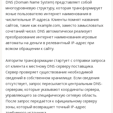
DNS (Domain Name System) представляет собой
многоуровневую структуру, которая трансформирует
ясные пользователю интернет наименования в
числительные IP-адреса. Клиенты помнят названия
сайтов, такие как example.com, заместо замысловатых
сочетаний чисел. DNS автоматически реализует
преобразование интернет наименования игровые
автоматы на деньги в релевантный IP-адрес при
всяком обращении к сайту.
Алгоритм трансформации стартует с отправки запроса
от клиента к местному DNS-серверу поставщика.
Сервер проверяет существование необходимой
сведений в собственном хранилище. Если сведения
отсутствует, запрос пересылается центральным DNS-
серверам, которые указывают координаты сервера,
управляющего за специфическую сетевую область.
После запрос передаётся к официальному серверу
зоны, который возвращает точный IP-адрес
требуемого источника.