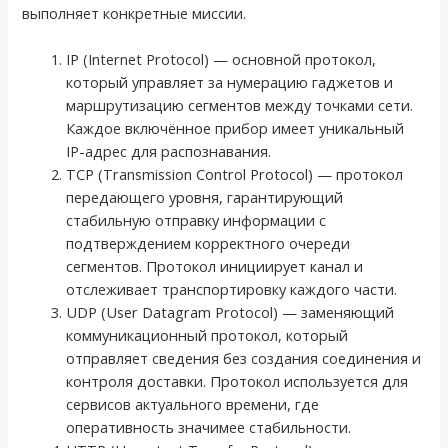
выполняет конкретные миссии.
IP (Internet Protocol) — основной протокол,
который управляет за нумерацию гаджетов и
маршрутизацию сегментов между точками сети.
Каждое включённое прибор имеет уникальный
IP-адрес для распознавания.
TCP (Transmission Control Protocol) — протокол
передающего уровня, гарантирующий
стабильную отправку информации с
подтверждением корректного очереди
сегментов. Протокол инициирует канал и
отслеживает транспортировку каждого части.
UDP (User Datagram Protocol) — заменяющий
коммуникационный протокол, который
отправляет сведения без создания соединения и
контроля доставки. Протокол используется для
сервисов актуального времени, где
оперативность значимее стабильности.