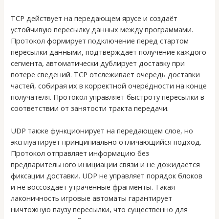
TCP действует на передающем ярусе и создаёт
устойчивую пересылку данных между программами.
Протокол формирует подключение перед стартом
пересылки данными, подтверждает получение каждого
сегмента, автоматически дублирует доставку при
потере сведений. TCP отслеживает очередь доставки
частей, собирая их в корректной очерёдности на конце
получателя. Протокол управляет быстроту пересылки в
соответствии от занятости тракта передачи.
UDP также функционирует на передающем слое, но
эксплуатирует принципиально отличающийся подход.
Протокол отправляет информацию без
предварительного инициации связи и не дожидается
фиксации доставки. UDP не управляет порядок блоков
и не воссоздаёт утраченные фрагменты. Такая
лаконичность игровые автоматы гарантирует
ничтожную паузу пересылки, что существенно для