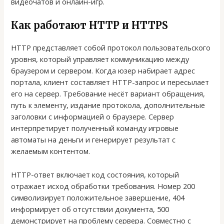
видеочатов и онлайн-игр.
Как работают HTTP и HTTPS
HTTP представляет собой протокол пользовательского
уровня, который управляет коммуникацию между
браузером и сервером. Когда юзер набирает адрес
портала, клиент составляет HTTP-запрос и пересылает
его на сервер. Требование несёт вариант обращения,
путь к элементу, издание протокола, дополнительные
заголовки с информацией о браузере. Сервер
интерпретирует полученный команду игровые
автоматы на деньги и генерирует результат с
желаемым контентом.
HTTP-ответ включает код состояния, который
отражает исход обработки требования. Номер 200
символизирует положительное завершение, 404
информирует об отсутствии документа, 500
демонстрирует на проблему сервера. Совместно с