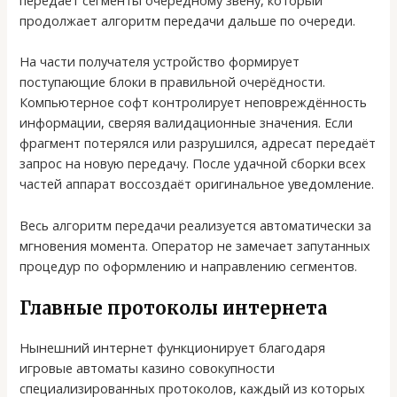
передаёт сегменты очередному звену, который
продолжает алгоритм передачи дальше по очереди.
На части получателя устройство формирует
поступающие блоки в правильной очерёдности.
Компьютерное софт контролирует неповреждённость
информации, сверяя валидационные значения. Если
фрагмент потерялся или разрушился, адресат передаёт
запрос на новую передачу. После удачной сборки всех
частей аппарат воссоздаёт оригинальное уведомление.
Весь алгоритм передачи реализуется автоматически за
мгновения момента. Оператор не замечает запутанных
процедур по оформлению и направлению сегментов.
Главные протоколы интернета
Нынешний интернет функционирует благодаря
игровые автоматы казино совокупности
специализированных протоколов, каждый из которых