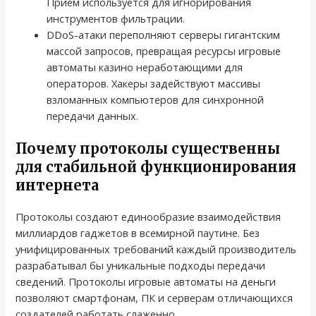
Приём используется для игнорирования
инструментов фильтрации.
DDoS-атаки переполняют серверы гигантским
массой запросов, превращая ресурсы игровые
автоматы казино неработающими для
операторов. Хакеры задействуют массивы
взломанных компьютеров для синхронной
передачи данных.
Почему протоколы существенны
для стабильной функционирования
интернета
Протоколы создают единообразие взаимодействия
миллиардов гаджетов в всемирной паутине. Без
унифицированных требований каждый производитель
разрабатывал бы уникальные подходы передачи
сведений. Протоколы игровые автоматы на деньги
позволяют смартфонам, ПК и серверам отличающихся
создателей работать слаженно.