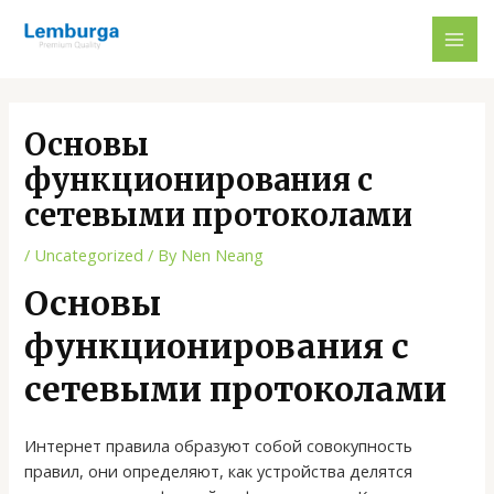
Skip
Post
MAI
to
navigation
ME
content
Основы
функционирования с
сетевыми протоколами
/
Uncategorized
/ By
Nen Neang
Основы
функционирования с
сетевыми протоколами
Интернет правила образуют собой совокупность
правил, они определяют, как устройства делятся