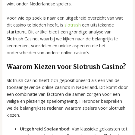
wint onder Nederlandse spelers.
Voor wie op zoek is naar een uitgebreid overzicht van wat
dit casino te bieden heeft, is
slotrush
een uitstekende
startpunt. Dit artikel biedt een grondige analyse van
Slotrush Casino, waarbij we kijken naar de belangrijkste
kenmerken, voordelen en unieke aspecten die het
onderscheiden van andere online casino’s.
Waarom Kiezen voor Slotrush Casino?
Slotrush Casino heeft zich gepositioneerd als een van de
toonaangevende online casino’s in Nederland. Dit komt door
een combinatie van factoren die samen zorgen voor een
veilige en plezierige speelomgeving. Hieronder bespreken
we de belangrijkste redenen waarom spelers voor Slotrush
kiezen.
Uitgebreid Spelaanbod:
Van klassieke gokkasten tot