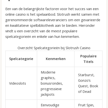
Een van de belangrijkste factoren voor het succes van een
online casino is het spelaanbod. Slotrush werkt samen met
gerenommeerde softwareleveranciers om een gevarieerde
en kwalitatieve spelbibliotheek aan te bieden. Hieronder
vindt u een overzicht van de meest populaire
spelcategorieën en enkele van hun kenmerken.
Overzicht Spelcategorieën bij Slotrush Casino
Populaire
Spelcategorie
Kenmerken
Titels
Moderne
Starburst,
graphics,
Gonzo’s
Videoslots
bonusrondes,
Quest, Book
progressieve
of Dead
jackpots
Eenvoudige
Fruit Spin,