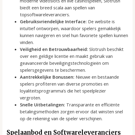
moderne videoslots en live casinospellen, Slotrush
biedt een breed scala aan spellen van
topsoftwareleveranciers.
Gebruiksvriendelijke Interface:
De website is
intuïtief ontworpen, waardoor spelers gemakkelijk
kunnen navigeren en snel hun favoriete spellen kunnen
vinden.
Veiligheid en Betrouwbaarheid:
Slotrush beschikt
over een geldige licentie en maakt gebruik van
geavanceerde beveiligingstechnologieën om
spelersgegevens te beschermen.
Aantrekkelijke Bonussen:
Nieuwe en bestaande
spelers profiteren van diverse promoties en
loyaliteitsprogramma’s die het speelplezier
vergroten.
Snelle Uitbetalingen:
Transparante en efficiënte
betalingsmethoden zorgen ervoor dat winsten snel
op de rekening van de speler verschijnen.
Spelaanbod en Softwareleveranciers