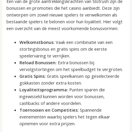
Een van de grote aantrekkingskrachten van Slotrush zijn de
bonussen en promoties die het casino aanbiedt. Deze zijn
ontworpen om zowel nieuwe spelers te verwelkomen als
bestaande spelers te belonen voor hun loyaliteit. Hier volgt
een overzicht van de meest voorkomende bonusvormen:
Welkomstbonus:
Vaak een combinatie van een
stortingsbonus en gratis spins om de eerste
speelervaring te verrijken.
Reload Bonussen:
Extra bonussen bij
vervolgstortingen om het speelbudget te vergroten.
Gratis Spins:
Gratis speelkansen op geselecteerde
gokkasten zonder extra kosten.
Loyaliteitsprogramma:
Punten sparen die
ingewisseld kunnen worden voor bonussen,
cashbacks of andere voordelen.
Toernooien en Competities:
Spannende
evenementen waarbij spelers het tegen elkaar
opnemen voor extra prijzen.