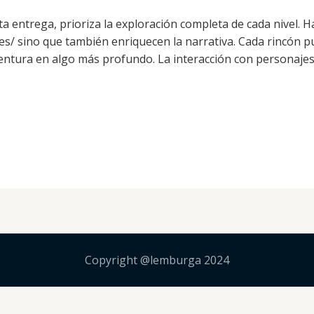
ta entrega, prioriza la exploración completa de cada nivel. 
es/ sino que también enriquecen la narrativa. Cada rincón 
entura en algo más profundo. La interacción con personaje
Copyright @lemburga 2024