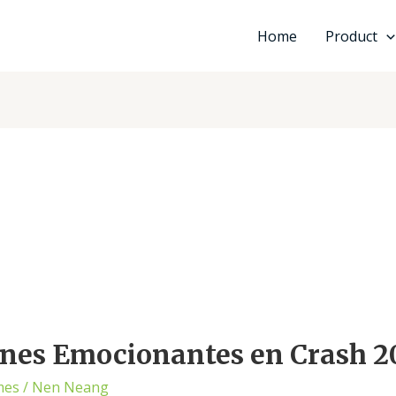
Home
Product
ones Emocionantes en Crash 2
mes
/
Nen Neang