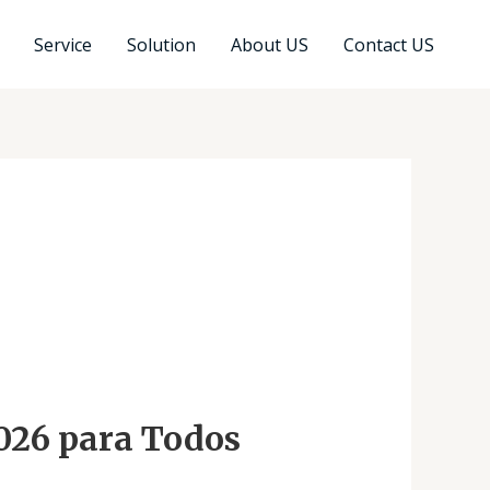
Service
Solution
About US
Contact US
026 para Todos