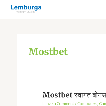
Skip
to
content
Mostbet
Mostbet
Mostbet स्वागत बोनस क
स्वागत
Leave a Comment
/
Computers, Ga
बोनस