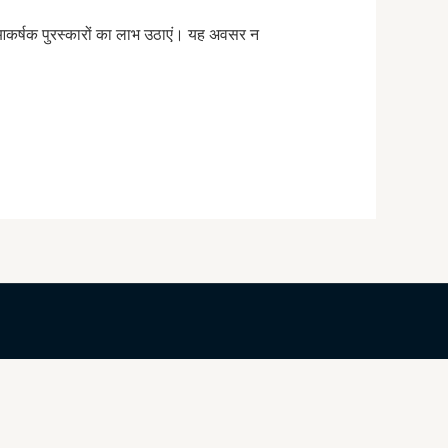
 आकर्षक पुरस्कारों का लाभ उठाएं। यह अवसर न