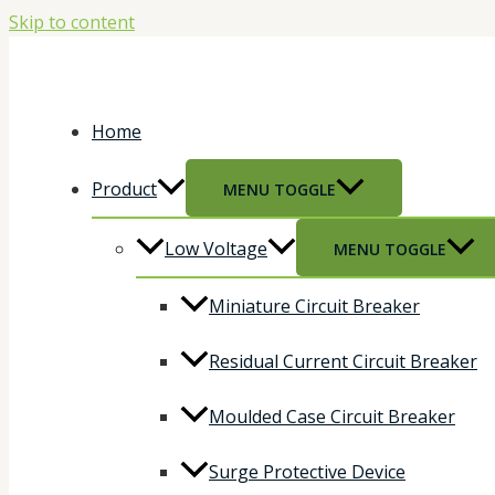
Skip to content
Home
Product
MENU TOGGLE
Low Voltage
MENU TOGGLE
Miniature Circuit Breaker
Residual Current Circuit Breaker
Moulded Case Circuit Breaker
Surge Protective Device