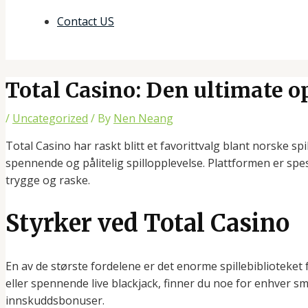
Contact US
Total Casino: Den ultimate op
/
Uncategorized
/ By
Nen Neang
Total Casino har raskt blitt et favorittvalg blant norske spi
spennende og pålitelig spillopplevelse. Plattformen er spes
trygge og raske.
Styrker ved Total Casino
En av de største fordelene er det enorme spillebiblioteke
eller spennende live blackjack, finner du noe for enhver 
innskuddsbonuser.