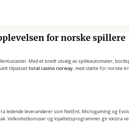
plevelsen for norske spillere
llentusiaster. Med et bredt utvalg av spilleautomater, bordspi
ielt tilpasset
total casino norway
, med støtte for norske k
t fra ledende leverandører som NetEnt, Microgaming og Evolu
smak. Velkomstbonuser og lojalitetsprogrammer gir ekstra ve