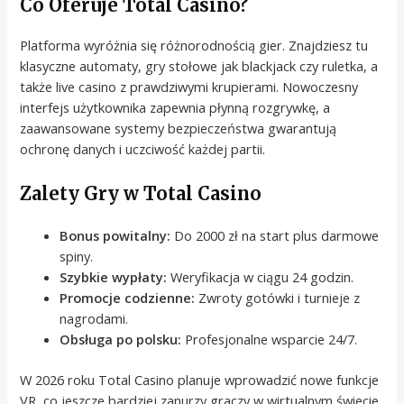
Co Oferuje Total Casino?
Platforma wyróżnia się różnorodnością gier. Znajdziesz tu
klasyczne automaty, gry stołowe jak blackjack czy ruletka, a
także live casino z prawdziwymi krupierami. Nowoczesny
interfejs użytkownika zapewnia płynną rozgrywkę, a
zaawansowane systemy bezpieczeństwa gwarantują
ochronę danych i uczciwość każdej partii.
Zalety Gry w Total Casino
Bonus powitalny:
Do 2000 zł na start plus darmowe
spiny.
Szybkie wypłaty:
Weryfikacja w ciągu 24 godzin.
Promocje codzienne:
Zwroty gotówki i turnieje z
nagrodami.
Obsługa po polsku:
Profesjonalne wsparcie 24/7.
W 2026 roku Total Casino planuje wprowadzić nowe funkcje
VR, co jeszcze bardziej zanurzy graczy w wirtualnym świecie