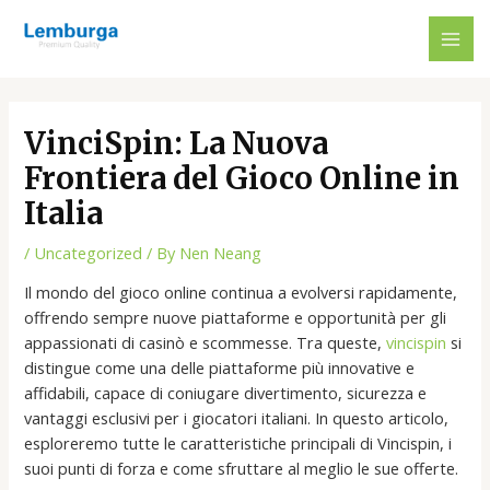
Skip
Post
MAI
to
navigation
ME
content
VinciSpin: La Nuova
Frontiera del Gioco Online in
Italia
/
Uncategorized
/ By
Nen Neang
Il mondo del gioco online continua a evolversi rapidamente,
offrendo sempre nuove piattaforme e opportunità per gli
appassionati di casinò e scommesse. Tra queste,
vincispin
si
distingue come una delle piattaforme più innovative e
affidabili, capace di coniugare divertimento, sicurezza e
vantaggi esclusivi per i giocatori italiani. In questo articolo,
esploreremo tutte le caratteristiche principali di Vincispin, i
suoi punti di forza e come sfruttare al meglio le sue offerte.