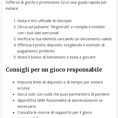
l’offerta di giochi e promozioni. Ecco una guida rapida per
iniziare:
Visita il sito ufficiale di Vincispin
Clicca sul pulsante “Registrati” e compila il modulo
con i tuoi dati personali
Verifica la tua identità caricando un documento valido
Effettua il primo deposito scegliendo il metodo di
pagamento preferito
Ricevi il bonus di benvenuto e inizia a giocare
Consigli per un gioco responsabile
Imposta limiti di deposito e di tempo per evitare
eccessi
Gioca solo con soldi che puoi permetterti di perdere
Approfitta delle funzionalità di autoesclusione se
necessario
Consulta le risorse di supporto per il gioco