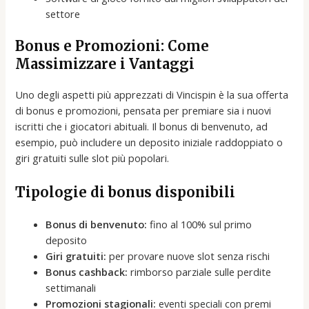
settore
Bonus e Promozioni: Come
Massimizzare i Vantaggi
Uno degli aspetti più apprezzati di Vincispin è la sua offerta
di bonus e promozioni, pensata per premiare sia i nuovi
iscritti che i giocatori abituali. Il bonus di benvenuto, ad
esempio, può includere un deposito iniziale raddoppiato o
giri gratuiti sulle slot più popolari.
Tipologie di bonus disponibili
Bonus di benvenuto:
fino al 100% sul primo
deposito
Giri gratuiti:
per provare nuove slot senza rischi
Bonus cashback:
rimborso parziale sulle perdite
settimanali
Promozioni stagionali:
eventi speciali con premi