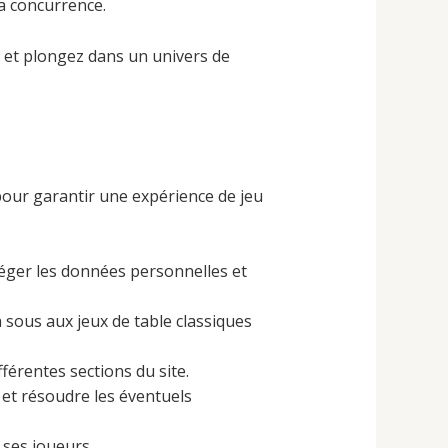
la concurrence.
et plongez dans un univers de
s pour garantir une expérience de jeu
éger les données personnelles et
sous aux jeux de table classiques
férentes sections du site.
 et résoudre les éventuels
 ses joueurs.