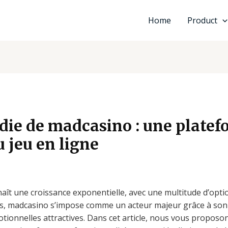
Home
Product
die de madcasino : une platef
 jeu en ligne
naît une croissance exponentielle, avec une multitude d’opti
, madcasino s’impose comme un acteur majeur grâce à son in
otionnelles attractives. Dans cet article, nous vous proposo