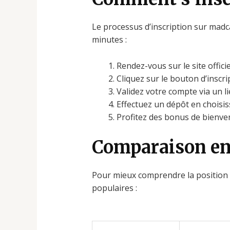
Le processus d’inscription sur madc
minutes :
Rendez-vous sur le site offici
Cliquez sur le bouton d’inscr
Validez votre compte via un l
Effectuez un dépôt en choisi
Profitez des bonus de bienve
Comparaison ent
Pour mieux comprendre la position 
populaires :