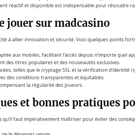
ient réactif et disponible est indispensable pour résoudre 
e jouer sur madcasino
é à allier innovation et sécurité. Voici quelques points forts
tée aux mobiles, facilitant l’accès depuis n’importe quel app
t des titres populaires et des nouveautés exclusives.
es, telles que le cryptage SSL et la vérification d’identité r
ec des conditions transparentes et équitables.
ompensant la régularité des joueurs.
ques et bonnes pratiques po
s qu’il faut impérativement maîtriser pour éviter des conséq
t ne le dépassez jamais.