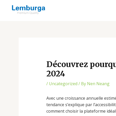
Skip
Post
to
navigation
content
Découvrez pourquo
2024
/
Uncategorized
/ By
Nen Neang
Avec une croissance annuelle estimé
tendance s’explique par l’accessibil
comment choisir la plateforme idéale