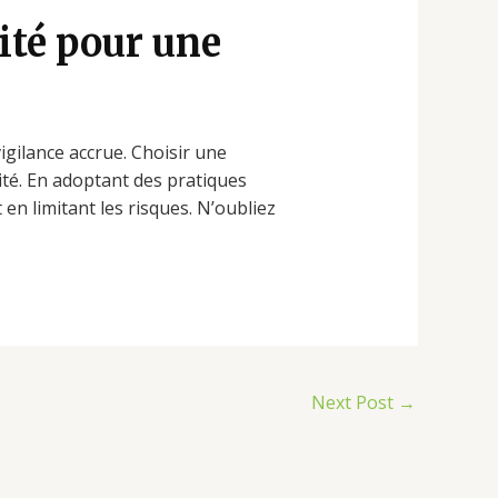
lité pour une
igilance accrue. Choisir une
ité. En adoptant des pratiques
en limitant les risques. N’oubliez
Next Post
→