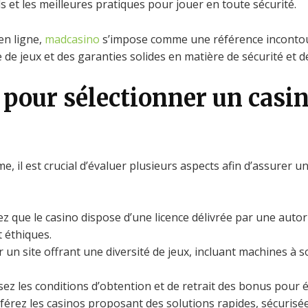
ls et les meilleures pratiques pour jouer en toute sécurité.
en ligne,
madcasino
s’impose comme une référence incontou
 de jeux et des garanties solides en matière de sécurité et 
s pour sélectionner un casi
e, il est crucial d’évaluer plusieurs aspects afin d’assurer 
ez que le casino dispose d’une licence délivrée par une auto
 éthiques.
un site offrant une diversité de jeux, incluant machines à so
ez les conditions d’obtention et de retrait des bonus pour é
érez les casinos proposant des solutions rapides, sécurisée