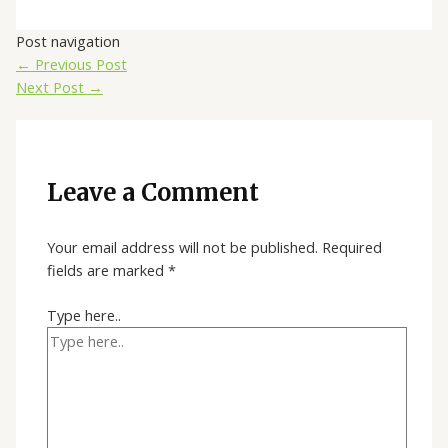
Post navigation
←
Previous Post
Next Post
→
Leave a Comment
Your email address will not be published.
Required
fields are marked
*
Type here..