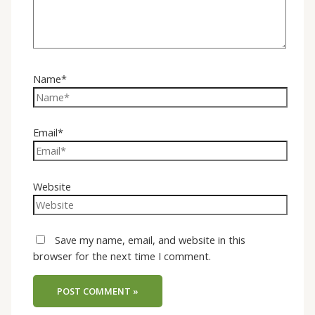
Name*
Email*
Website
Save my name, email, and website in this
browser for the next time I comment.