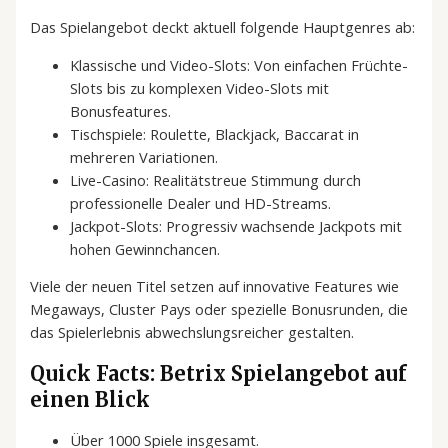
Das Spielangebot deckt aktuell folgende Hauptgenres ab:
Klassische und Video-Slots: Von einfachen Früchte-
Slots bis zu komplexen Video-Slots mit
Bonusfeatures.
Tischspiele: Roulette, Blackjack, Baccarat in
mehreren Variationen.
Live-Casino: Realitätstreue Stimmung durch
professionelle Dealer und HD-Streams.
Jackpot-Slots: Progressiv wachsende Jackpots mit
hohen Gewinnchancen.
Viele der neuen Titel setzen auf innovative Features wie
Megaways, Cluster Pays oder spezielle Bonusrunden, die
das Spielerlebnis abwechslungsreicher gestalten.
Quick Facts: Betrix Spielangebot auf
einen Blick
Über 1000 Spiele insgesamt.