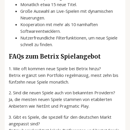
Monatlich etwa 15 neue Titel.
Große Auswahl an Live-Spielen mit dynamischen
Neuerungen.
Kooperation mit mehr als 10 namhaften
Softwareentwicklern.
Nutzerfreundliche Filterfunktionen, um neue Spiele
schnell zu finden.
FAQs zum Betrix Spielangebot
1. Wie oft kommen neue Spiele bei Betrix hinzu?
Betrix ergänzt sein Portfolio regelmässig, meist zehn bis
fünfzehn neue Spiele monatlich.
2. Sind die neuen Spiele auch von bekannten Providern?
Ja, die meisten neuen Spiele stammen von etablierten
Anbietern wie NetEnt und Pragmatic Play.
3. Gibt es Spiele, die speziell für den deutschen Markt
angepasst sind?