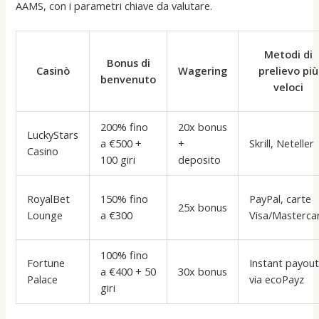
AAMS, con i parametri chiave da valutare.
Metodi di
Bonus di
Casinò
Wagering
prelievo più
benvenuto
veloci
200% fino
20x bonus
LuckyStars
a €500 +
+
Skrill, Neteller
Casino
100 giri
deposito
RoyalBet
150% fino
PayPal, carte
25x bonus
Lounge
a €300
Visa/Masterca
100% fino
Fortune
Instant payou
a €400 + 50
30x bonus
Palace
via ecoPayz
giri