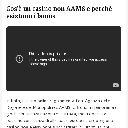
Cos’è un casino non AAMS e perché
esistono i bonus
In Italia, i casinò online regolamentati dall’Agenzia delle
Dogane e dei Monopoli (ex AAMS) offrono un panorama di
giochi con licenza nazionale. Tuttavia, molti operatori
operano con licenza di altri paesi europei e propongono
casino non AAMS bonus
per attirare gli utenti italiani.