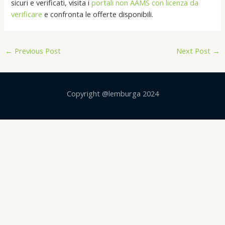
sicuri e verificati, visita i
portali non AAMS con licenza da
verificare
e confronta le offerte disponibili.
←
Previous Post
Next Post
→
Copyright @lemburga 2024