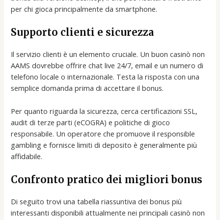
per chi gioca principalmente da smartphone.
Supporto clienti e sicurezza
Il servizio clienti è un elemento cruciale. Un buon casinò non
AAMS dovrebbe offrire chat live 24/7, email e un numero di
telefono locale o internazionale. Testa la risposta con una
semplice domanda prima di accettare il bonus.
Per quanto riguarda la sicurezza, cerca certificazioni SSL,
audit di terze parti (eCOGRA) e politiche di gioco
responsabile. Un operatore che promuove il responsible
gambling e fornisce limiti di deposito è generalmente più
affidabile.
Confronto pratico dei migliori bonus
Di seguito trovi una tabella riassuntiva dei bonus più
interessanti disponibili attualmente nei principali casinò non