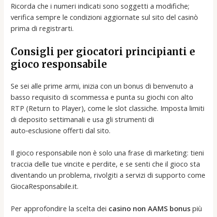
Ricorda che i numeri indicati sono soggetti a modifiche;
verifica sempre le condizioni aggiornate sul sito del casinò
prima di registrarti.
Consigli per giocatori principianti e
gioco responsabile
Se sei alle prime armi, inizia con un bonus di benvenuto a
basso requisito di scommessa e punta su giochi con alto
RTP (Return to Player), come le slot classiche. Imposta limiti
di deposito settimanali e usa gli strumenti di
auto‑esclusione offerti dal sito.
Il gioco responsabile non è solo una frase di marketing: tieni
traccia delle tue vincite e perdite, e se senti che il gioco sta
diventando un problema, rivolgiti a servizi di supporto come
GiocaResponsabile.it.
Per approfondire la scelta dei
casino non AAMS bonus
più