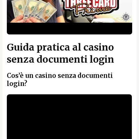
Guida pratica al casino
senza documenti login
Cos’è un casino senza documenti
login?