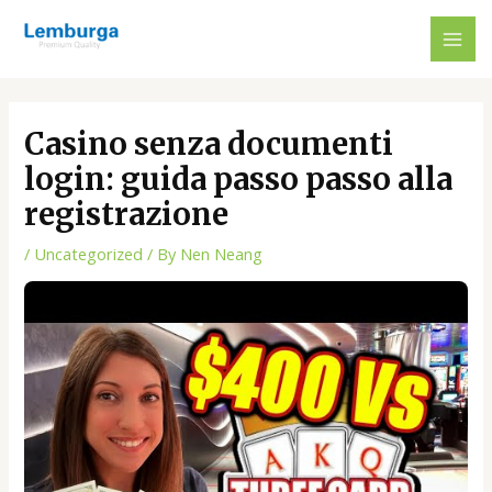
Skip
Post
MAI
to
navigation
ME
content
Casino senza documenti
login: guida passo passo alla
registrazione
/
Uncategorized
/ By
Nen Neang