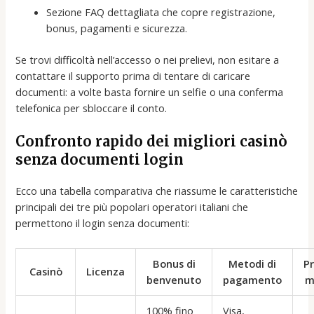
Sezione FAQ dettagliata che copre registrazione,
bonus, pagamenti e sicurezza.
Se trovi difficoltà nell’accesso o nei prelievi, non esitare a
contattare il supporto prima di tentare di caricare
documenti: a volte basta fornire un selfie o una conferma
telefonica per sbloccare il conto.
Confronto rapido dei migliori casinò
senza documenti login
Ecco una tabella comparativa che riassume le caratteristiche
principali dei tre più popolari operatori italiani che
permettono il login senza documenti:
Bonus di
Metodi di
Pr
Casinò
Licenza
benvenuto
pagamento
m
100% fino
Visa,