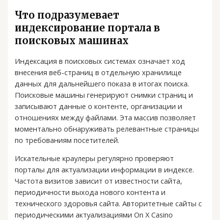
Что подразумевает
индексирование портала в
поисковых машинах
Индексация в поисковых системах означает ход
внесения веб-страниц в отдельную хранилище
данных для дальнейшего показа в итогах поиска.
Поисковые машины генерируют снимки страниц и
записывают данные о контенте, организации и
отношениях между файлами. Эта массив позволяет
моментально обнаруживать релевантные страницы
по требованиям посетителей.
Искательные краулеры регулярно проверяют
порталы для актуализации информации в индексе.
Частота визитов зависит от известности сайта,
периодичности выхода нового контента и
технического здоровья сайта. Авторитетные сайты с
периодическими актуализациями On X Casino