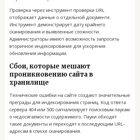
Проверка через инструмент проверки URL
отображает данные о отдельной документе.
Инструмент демонстрирует дату крайнего
сканирования и выявленные сложности.
Администраторы имеют возможность запросить
вторичное индексирование для ускорения
обновления информации.
Сбои, которые мешают
проникновению сайта в
хранилище
Технические ошибки на сайте создают значительные
преграды для индексирования страниц. Код ответа
сервера 404 или 500 сигнализирует поисковым паукам
о недосягаемости содержимого. Пауки обходят
такие документы и переходят к последующим URL-
адресам в списке сканирования.