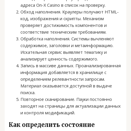
адреса On-X Casino в список на проверку.
Обход наполнения. Краулеры получают HTML-
код, изображения и скрипты. Механизм
проверяет достижимость компонентов и
соответствие техническим требованиям.
Обработка наполнения. Системы вычленяют
содержимое, заголовки и метаинформацию.
Искательная сервис выявляет тематику и
анализирует ценность содержимого.
Запись в массиве данных. Проанализированная
информация добавляется в хранилище с
определением релевантности запросам.
Материал оказывается доступной в выдаче
поиска.
Повторное сканирование. Пауки постоянно
заходят на страницы для актуализации данных
и контроля модификаций.
Как определить состояние