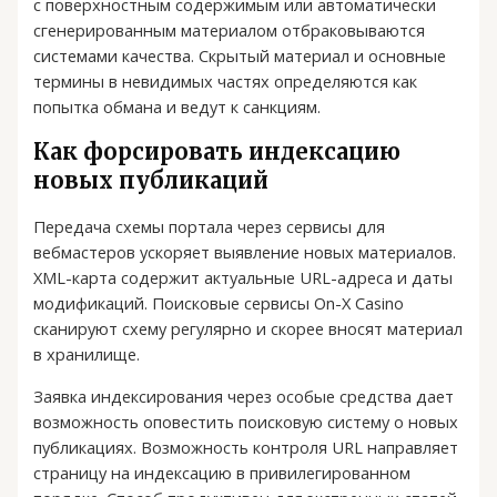
с поверхностным содержимым или автоматически
сгенерированным материалом отбраковываются
системами качества. Скрытый материал и основные
термины в невидимых частях определяются как
попытка обмана и ведут к санкциям.
Как форсировать индексацию
новых публикаций
Передача схемы портала через сервисы для
вебмастеров ускоряет выявление новых материалов.
XML-карта содержит актуальные URL-адреса и даты
модификаций. Поисковые сервисы On-X Casino
сканируют схему регулярно и скорее вносят материал
в хранилище.
Заявка индексирования через особые средства дает
возможность оповестить поисковую систему о новых
публикациях. Возможность контроля URL направляет
страницу на индексацию в привилегированном