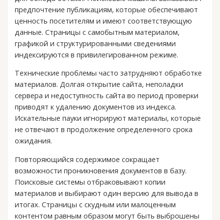
предпочтение публикациям, которые обеспечивают
ценность посетителям и имеют соответствующую
данные. Страницы с самобытным материалом,
графикой и структурированными сведениями
индексируются в привилегированном режиме.
Технические проблемы часто затрудняют обработке
материалов. Долгая открытие сайта, неполадки
сервера и недоступность сайта во период проверки
приводят к удалению документов из индекса.
Искательные пауки игнорируют материалы, которые
не отвечают в продолжение определенного срока
ожидания.
Повторяющийся содержимое сокращает
возможности проникновения документов в базу.
Поисковые системы отбраковывают копии
материалов и выбирают один версию для вывода в
итогах. Страницы с скудным или малоценным
контентом равным образом могут быть выброшены