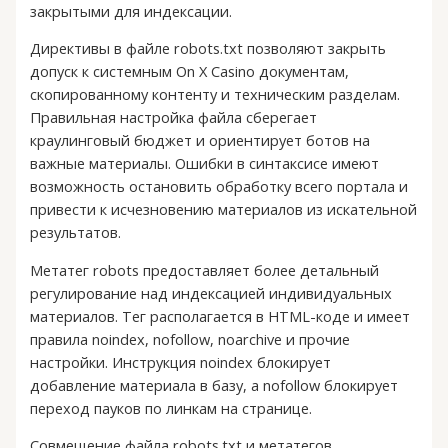
закрытыми для индексации.
Директивы в файле robots.txt позволяют закрыть
допуск к системным On X Casino документам,
скопированному контенту и техническим разделам.
Правильная настройка файла сберегает
краулинговый бюджет и ориентирует ботов на
важные материалы. Ошибки в синтаксисе имеют
возможность остановить обработку всего портала и
привести к исчезновению материалов из искательной
результатов.
Метатег robots предоставляет более детальный
регулирование над индексацией индивидуальных
материалов. Тег располагается в HTML-коде и имеет
правила noindex, nofollow, noarchive и прочие
настройки. Инструкция noindex блокирует
добавление материала в базу, а nofollow блокирует
переход пауков по линкам на странице.
Совмещение файла robots.txt и метатегов