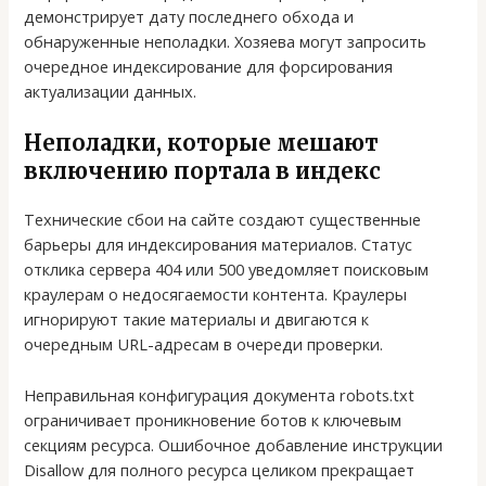
демонстрирует дату последнего обхода и
обнаруженные неполадки. Хозяева могут запросить
очередное индексирование для форсирования
актуализации данных.
Неполадки, которые мешают
включению портала в индекс
Технические сбои на сайте создают существенные
барьеры для индексирования материалов. Статус
отклика сервера 404 или 500 уведомляет поисковым
краулерам о недосягаемости контента. Краулеры
игнорируют такие материалы и двигаются к
очередным URL-адресам в очереди проверки.
Неправильная конфигурация документа robots.txt
ограничивает проникновение ботов к ключевым
секциям ресурса. Ошибочное добавление инструкции
Disallow для полного ресурса целиком прекращает