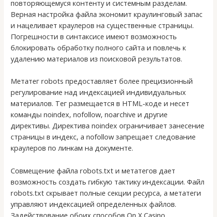
повторяющемуся контенту и системным разделам.
Верная настройка файла экономит краулинговый запас
и нацеливает краулеров на существенные страницы.
Погрешности в синтаксисе имеют возможность
блокировать обработку полного сайта и повлечь к
удалению материалов из поисковой результатов.
Метатег robots предоставляет более прецизионный
регулирование над индексацией индивидуальных
материалов. Тег размещается в HTML-коде и несет
команды noindex, nofollow, noarchive и другие
директивы. Директива noindex ограничивает занесение
страницы в индекс, а nofollow запрещает следование
краулеров по линкам на документе.
Совмещение файла robots.txt и метатегов дает
возможность создать гибкую тактику индексации. Файл
robots.txt скрывает полные секции ресурса, а метатеги
управляют индексацией определенных файлов.
Задействование обоих способов On X Casino