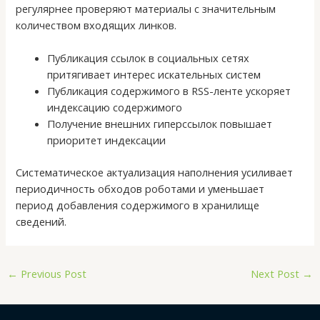
регулярнее проверяют материалы с значительным
количеством входящих линков.
Публикация ссылок в социальных сетях
притягивает интерес искательных систем
Публикация содержимого в RSS-ленте ускоряет
индексацию содержимого
Получение внешних гиперссылок повышает
приоритет индексации
Систематическое актуализация наполнения усиливает
периодичность обходов роботами и уменьшает
период добавления содержимого в хранилище
сведений.
←
Previous Post
Next Post
→