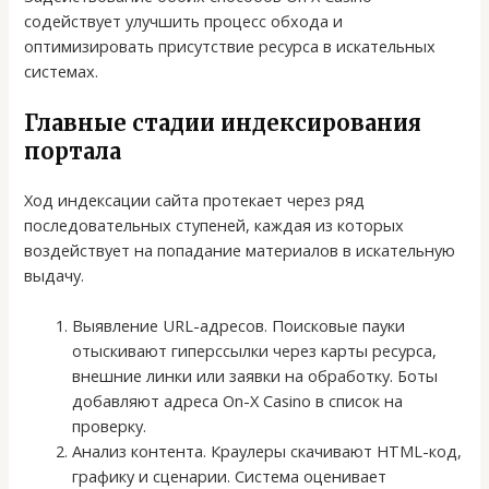
содействует улучшить процесс обхода и
оптимизировать присутствие ресурса в искательных
системах.
Главные стадии индексирования
портала
Ход индексации сайта протекает через ряд
последовательных ступеней, каждая из которых
воздействует на попадание материалов в искательную
выдачу.
Выявление URL-адресов. Поисковые пауки
отыскивают гиперссылки через карты ресурса,
внешние линки или заявки на обработку. Боты
добавляют адреса On-X Casino в список на
проверку.
Анализ контента. Краулеры скачивают HTML-код,
графику и сценарии. Система оценивает