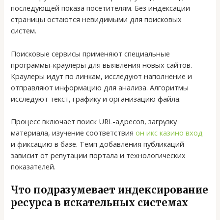
последующей показа посетителям. Без индексации
страницы остаются невидимыми для поисковых
систем.
Поисковые сервисы применяют специальные
программы-краулеры для выявления новых сайтов.
Краулеры идут по линкам, исследуют наполнение и
отправляют информацию для анализа. Алгоритмы
исследуют текст, графику и организацию файла.
Процесс включает поиск URL-адресов, загрузку
материала, изучение соответствия
он икс казино вход
и фиксацию в базе. Темп добавления публикаций
зависит от репутации портала и технологических
показателей.
Что подразумевает индексирование
ресурса в искательных системах