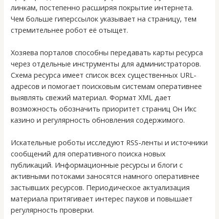
линкам, постепенно расширяя покрытие интернета.
Чем больше гиперссылок указывает на страницу, тем
стремительнее робот её отыщет.
Хозяева порталов способны передавать карты ресурса
через отдельные инструменты для администраторов.
Схема ресурса имеет список всех существенных URL-
адресов и помогает поисковым системам оперативнее
выявлять свежий материал. Формат XML дает
возможность обозначить приоритет страниц Он Икс
казино и регулярность обновления содержимого.
Искательные роботы исследуют RSS-ленты и источники
сообщений для оперативного поиска новых
публикаций. Информационные ресурсы и блоги с
активными потоками заносятся намного оперативнее
застывших ресурсов. Периодическое актуализация
материала притягивает интерес пауков и повышает
регулярность проверки.