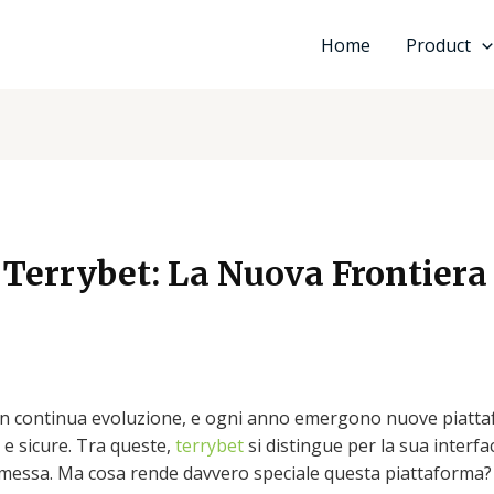
Home
Product
Terrybet: La Nuova Frontiera 
in continua evoluzione, e ogni anno emergono nuove piattaf
 e sicure. Tra queste,
terrybet
si distingue per la sua interfac
messa. Ma cosa rende davvero speciale questa piattaforma?