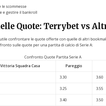
re le scommesse
 e gestire il bankroll
lle Quote: Terrybet vs Al
è utile confrontare le quote offerte con quelle di altri bookmak
nto sulle quote per una partita di calcio di Serie A:
Confronto Quote Partita Serie A
Vittoria Squadra Casa
Pareggio
3.30
3.60
3.25
3.55
3.40
3.50