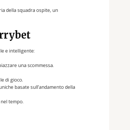
ia della squadra ospite, un
errybet
e e intelligente:
i piazzare una scommessa.
e di gioco.
uniche basate sull’andamento della
 nel tempo.