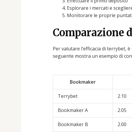
Effettuare il primo deposito
Esplorare i mercati e sceglie
Monitorare le proprie puntate
Comparazione de
Per valutare l’efficacia di terrybet, 
seguente mostra un esempio di confro
Bookmaker
Terrybet
2.10
Bookmaker A
2.05
Bookmaker B
2.00