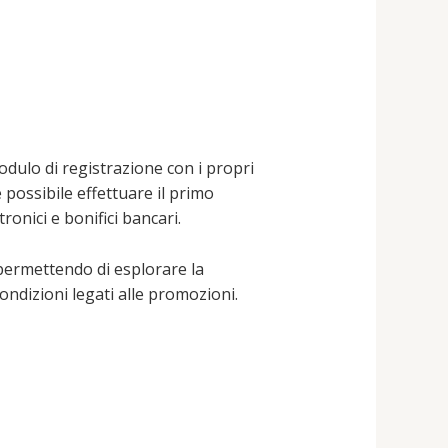
 modulo di registrazione con i propri
 possibile effettuare il primo
ronici e bonifici bancari.
 permettendo di esplorare la
ondizioni legati alle promozioni.