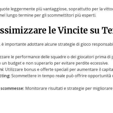
quote leggermente più vantaggiose, soprattutto per la vittor
 nel lungo termine per gli scommettitori più esperti.
ssimizzare le Vincite su T
 è importante adottare alcune strategie di gioco responsabil
zzare le performance delle squadre o dei giocatori prima d
un budget e non superarlo per evitare perdite eccessive.
i:
Utilizzare bonus e offerte speciali per aumentare il capital
tting:
Scommettere in tempo reale può offrire opportunità 
e scommesse:
Monitorare risultati e strategie per migliorare