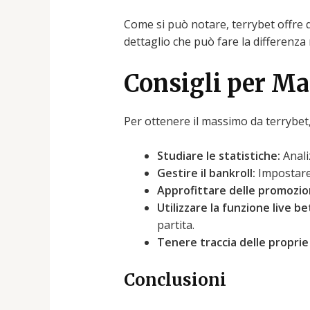
Come si può notare, terrybet offre 
dettaglio che può fare la differenza
Consigli per Ma
Per ottenere il massimo da terrybet,
Studiare le statistiche:
Anali
Gestire il bankroll:
Impostare 
Approfittare delle promozion
Utilizzare la funzione live be
partita.
Tenere traccia delle propri
Conclusioni