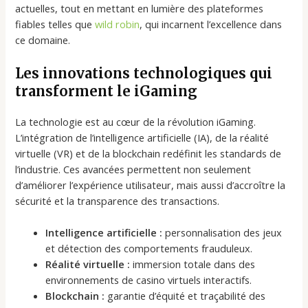
actuelles, tout en mettant en lumière des plateformes
fiables telles que
wild robin
, qui incarnent l’excellence dans
ce domaine.
Les innovations technologiques qui
transforment le iGaming
La technologie est au cœur de la révolution iGaming.
L’intégration de l’intelligence artificielle (IA), de la réalité
virtuelle (VR) et de la blockchain redéfinit les standards de
l’industrie. Ces avancées permettent non seulement
d’améliorer l’expérience utilisateur, mais aussi d’accroître la
sécurité et la transparence des transactions.
Intelligence artificielle :
personnalisation des jeux
et détection des comportements frauduleux.
Réalité virtuelle :
immersion totale dans des
environnements de casino virtuels interactifs.
Blockchain :
garantie d’équité et traçabilité des