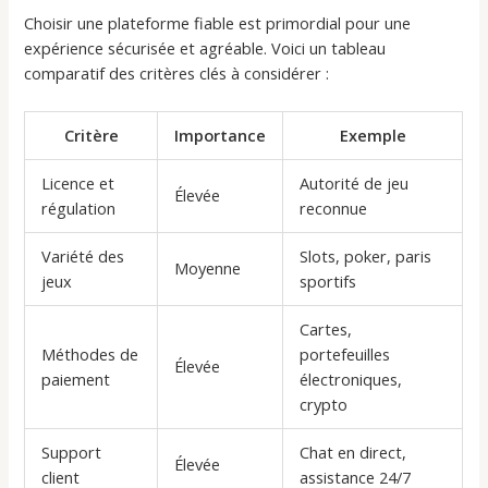
Choisir une plateforme fiable est primordial pour une
expérience sécurisée et agréable. Voici un tableau
comparatif des critères clés à considérer :
Critère
Importance
Exemple
Licence et
Autorité de jeu
Élevée
régulation
reconnue
Variété des
Slots, poker, paris
Moyenne
jeux
sportifs
Cartes,
Méthodes de
portefeuilles
Élevée
paiement
électroniques,
crypto
Support
Chat en direct,
Élevée
client
assistance 24/7