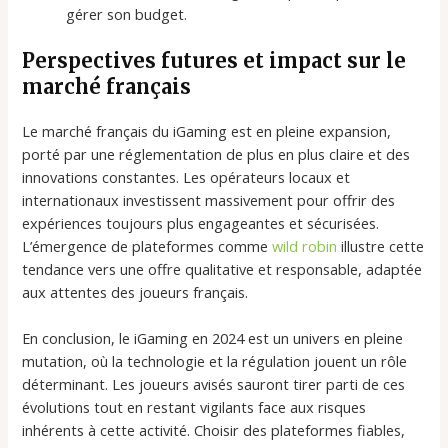
gérer son budget.
Perspectives futures et impact sur le
marché français
Le marché français du iGaming est en pleine expansion,
porté par une réglementation de plus en plus claire et des
innovations constantes. Les opérateurs locaux et
internationaux investissent massivement pour offrir des
expériences toujours plus engageantes et sécurisées.
L’émergence de plateformes comme
wild robin
illustre cette
tendance vers une offre qualitative et responsable, adaptée
aux attentes des joueurs français.
En conclusion, le iGaming en 2024 est un univers en pleine
mutation, où la technologie et la régulation jouent un rôle
déterminant. Les joueurs avisés sauront tirer parti de ces
évolutions tout en restant vigilants face aux risques
inhérents à cette activité. Choisir des plateformes fiables,