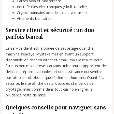
Cartes Visa et Mastercard
Portefeuilles électroniques (Skrill, Neteller)
Cryptomonnaies pour les plus aventureux
Virements bancaires
Service client et sécurité : un duo
parfois bancal
Le service client est la bouée de sauvetage quand la
machine s’enraye. Mystake met en avant un support
disponible via chat en direct et email, mais la réalité peut
être un peu moins rose. Certains utilisateurs rapportent des
délais de réponse variables, et une assistance qui semble
parfois plus robotique que réellement humaine. Quant à la
sécurité, le site affiche des protocoles standards de
cryptage, mais comme dans tout casino en ligne, la
prudence reste de mise.
Quelques conseils pour naviguer sans