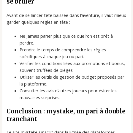
se brûler
Avant de se lancer tête baissée dans l’aventure, il vaut mieux
garder quelques règles en tête :
Ne jamais parier plus que ce que l’on est prêt à
perdre.
Prendre le temps de comprendre les règles
spécifiques à chaque jeu ou pari.
Vérifier les conditions liées aux promotions et bonus,
souvent truffées de pièges.
Utiliser les outils de gestion de budget proposés par
la plateforme.
Consulter les avis d’autres joueurs pour éviter les
mauvaises surprises.
Conclusion : mystake, un pari à double
tranchant
Le site mystake s’inscrit dans la lignée des plateformes