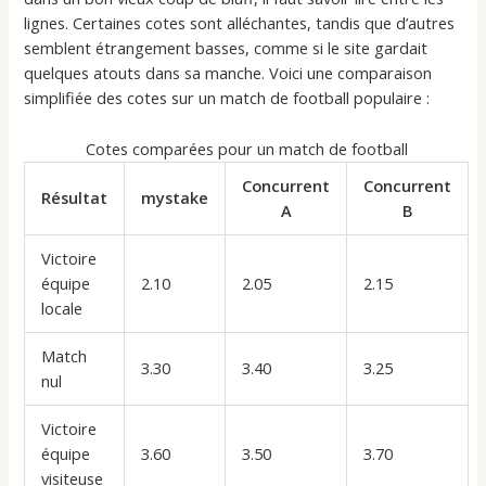
lignes. Certaines cotes sont alléchantes, tandis que d’autres
semblent étrangement basses, comme si le site gardait
quelques atouts dans sa manche. Voici une comparaison
simplifiée des cotes sur un match de football populaire :
Cotes comparées pour un match de football
Concurrent
Concurrent
Résultat
mystake
A
B
Victoire
équipe
2.10
2.05
2.15
locale
Match
3.30
3.40
3.25
nul
Victoire
équipe
3.60
3.50
3.70
visiteuse