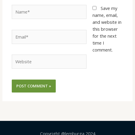
Name*
Save my
name, email,
and website in
this browser
Email*
for the next
time I
comment.
Website
Copyright @lemburga 2024