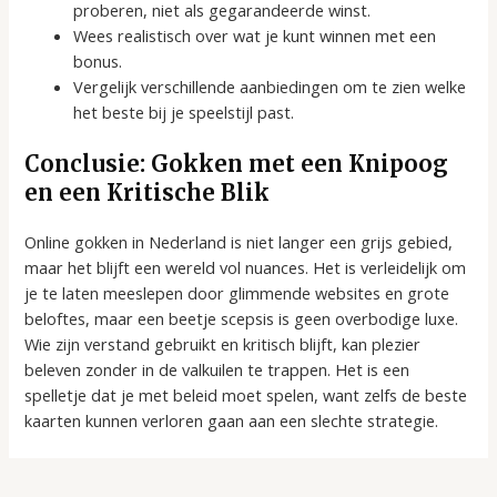
proberen, niet als gegarandeerde winst.
Wees realistisch over wat je kunt winnen met een
bonus.
Vergelijk verschillende aanbiedingen om te zien welke
het beste bij je speelstijl past.
Conclusie: Gokken met een Knipoog
en een Kritische Blik
Online gokken in Nederland is niet langer een grijs gebied,
maar het blijft een wereld vol nuances. Het is verleidelijk om
je te laten meeslepen door glimmende websites en grote
beloftes, maar een beetje scepsis is geen overbodige luxe.
Wie zijn verstand gebruikt en kritisch blijft, kan plezier
beleven zonder in de valkuilen te trappen. Het is een
spelletje dat je met beleid moet spelen, want zelfs de beste
kaarten kunnen verloren gaan aan een slechte strategie.