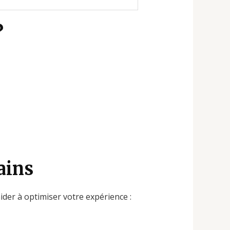
?
ains
ider à optimiser votre expérience :