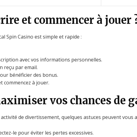
ire et commencer à jouer 
al Spin Casino est simple et rapide :
scription avec vos informations personnelles.
en reçu par email.
our bénéficier des bonus.
 et commencez à jouer.
aximiser vos chances de g
 activité de divertissement, quelques astuces peuvent vous a
ctez-le pour éviter les pertes excessives.