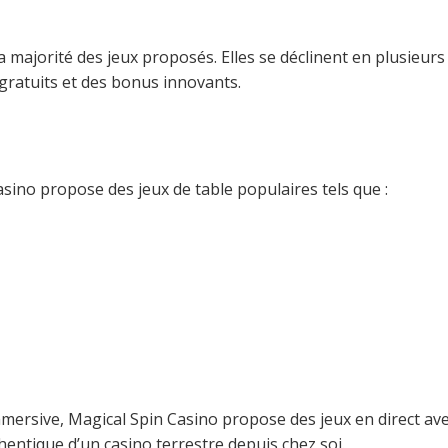
majorité des jeux proposés. Elles se déclinent en plusieurs 
 gratuits et des bonus innovants.
asino propose des jeux de table populaires tels que :
ersive, Magical Spin Casino propose des jeux en direct avec
entique d’un casino terrestre depuis chez soi.