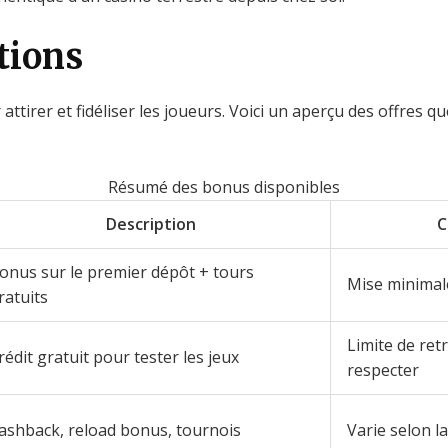
tions
ttirer et fidéliser les joueurs. Voici un aperçu des offres 
Résumé des bonus disponibles
Description
C
onus sur le premier dépôt + tours
Mise minimale
ratuits
Limite de retr
rédit gratuit pour tester les jeux
respecter
ashback, reload bonus, tournois
Varie selon l