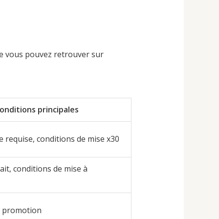
que vous pouvez retrouver sur
onditions principales
 requise, conditions de mise x30
ait, conditions de mise à
a promotion