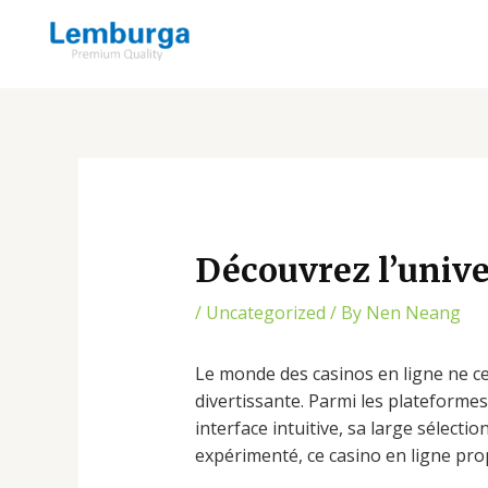
Skip
Post
to
navigation
content
Découvrez l’unive
/
Uncategorized
/ By
Nen Neang
Le monde des casinos en ligne ne ce
divertissante. Parmi les plateforme
interface intuitive, sa large sélect
expérimenté, ce casino en ligne pro