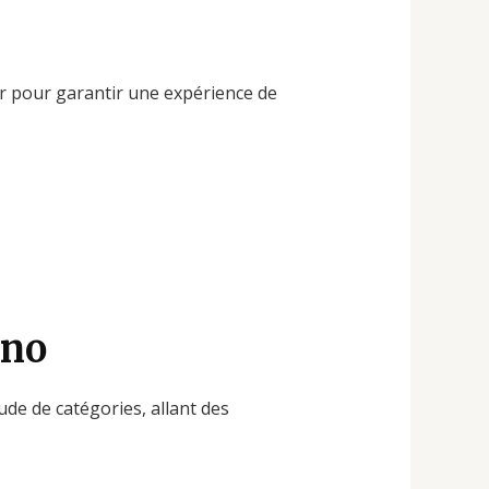
rer pour garantir une expérience de
ino
ude de catégories, allant des