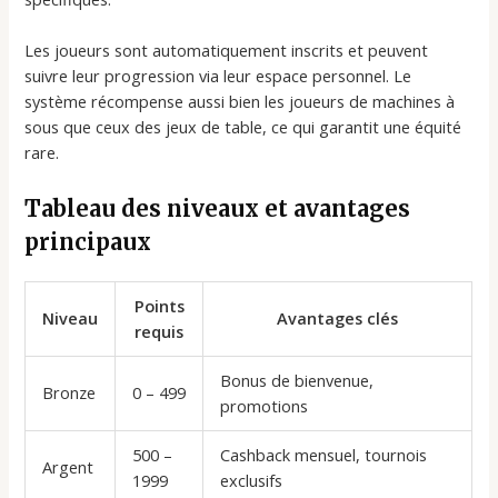
Les joueurs sont automatiquement inscrits et peuvent
suivre leur progression via leur espace personnel. Le
système récompense aussi bien les joueurs de machines à
sous que ceux des jeux de table, ce qui garantit une équité
rare.
Tableau des niveaux et avantages
principaux
Points
Niveau
Avantages clés
requis
Bonus de bienvenue,
Bronze
0 – 499
promotions
500 –
Cashback mensuel, tournois
Argent
1999
exclusifs