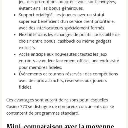
jeu, des promotions adaptées vous sont envoyées,
évitant ainsi les bonus génériques.
Support privilégié : les joueurs avec un statut
supérieur bénéficient d’un service client prioritaire,
avec des interlocuteurs spécialement formés.
Flexibilité dans les échanges de points : possibilité de
choisir entre bonus, cashback ou même gadgets
exclusifs.
Accès anticipé aux nouveautés : testez les jeux
entrants avant leur lancement officiel, une exclusivité
pour membres fidèles.
Événements et tournois réservés : des compétitions
avec des prix attractifs, réservées aux joueurs
fidèles.
Ces avantages sont autant de raisons pour lesquelles
Casino 770 se distingue de nombreux concurrents qui se
contentent de programmes standard.
Mini-comparaison avec la moyenne