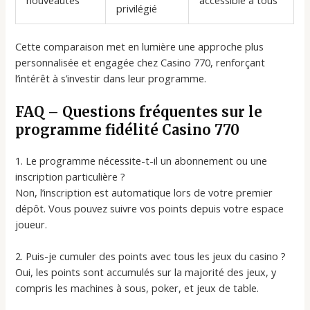
privilégié
Cette comparaison met en lumière une approche plus
personnalisée et engagée chez Casino 770, renforçant
l’intérêt à s’investir dans leur programme.
FAQ – Questions fréquentes sur le
programme fidélité Casino 770
1. Le programme nécessite-t-il un abonnement ou une
inscription particulière ?
Non, l’inscription est automatique lors de votre premier
dépôt. Vous pouvez suivre vos points depuis votre espace
joueur.
2. Puis-je cumuler des points avec tous les jeux du casino ?
Oui, les points sont accumulés sur la majorité des jeux, y
compris les machines à sous, poker, et jeux de table.