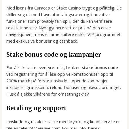
Med lisens fra Curacao er Stake Casino trygt og pålitelig. De
skiller seg ut med høye utbetalingsrater og innovative
funksjoner som provably fair-spill, der du kan verifisere
resultatene selv. Nybegynnere setter pris på den enkle
navigasjonen, mens erfarne spillere elsker VIP-programmet
med eksklusive bonuser og cashback.
Stake bonus code og kampanjer
For å kickstarte eventyret ditt, bruk en
stake bonus code
ved registrering for å låse opp velkomstbonuser opp til
200% match på første innskudd. Løpende kampanjer
inkluderer gratisspinn, reload-bonuser og ukesutfordringer.
Husk å sjekke vilkårene for omsetningskrav.
Betaling og support
Innskudd og uttak er raske med krypto, og kundeservice er
tilgjengelig 24/7 via live chat. For mer info, besøk