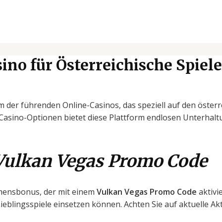
ino für Österreichische Spiele
em der führenden Online-Casinos, das speziell auf den österr
Casino-Optionen bietet diese Plattform endlosen Unterhaltu
Vulkan Vegas Promo Code
mensbonus, der mit einem
Vulkan Vegas Promo Code
aktivi
 Lieblingsspiele einsetzen können. Achten Sie auf aktuelle A