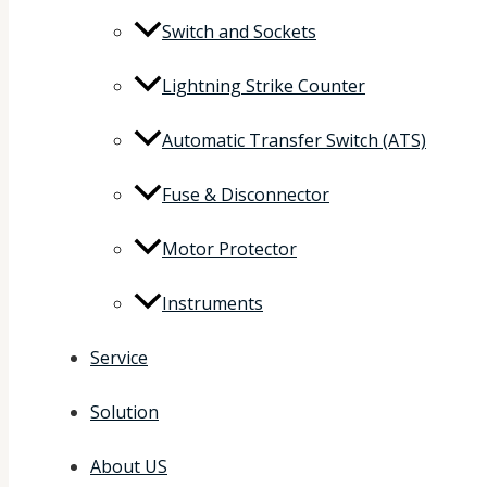
Switch and Sockets
Lightning Strike Counter
Automatic Transfer Switch (ATS)
Fuse & Disconnector
Motor Protector
Instruments
Service
Solution
About US