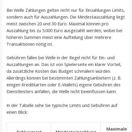
Bei Welle Zahlungen gelten nicht nur für Einzahlungen Limits,
sondern auch für Auszahlungen. Die Mindestauszahlung liegt
meist zwischen 20 und 30 Euro. Maximal können pro
Auszahlung bis zu 5.000 Euro ausgezahlt werden, wobei bei
höheren Summen meist eine Aufteilung über mehrere
Transaktionen nötig ist.
Gebühren fallen bei Welle in der Regel nicht für Ein- und
Auszahlungen an. Das ist von Spielerseite ein klarer Vorteil,
da zusätzliche Kosten das Budget schmälern würden.
Allerdings können bei bestimmten Zahlungsanbietern (z. B.
einigen Kreditkarten oder E-Wallets) eigene Gebühren des
Dienstleisters anfallen, die Welle nicht beeinflussen kann.
In der Tabelle sehe Sie typische Limits und Gebühren auf
einen Blick:
Maximale
Zahlungsart
Mindesteinzahlung