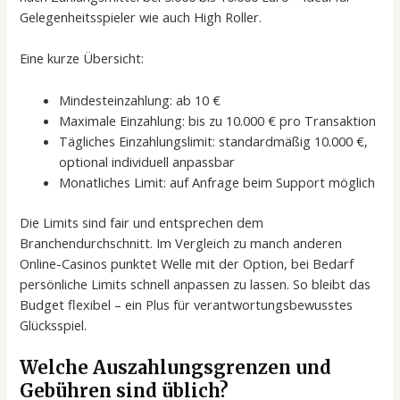
Gelegenheitsspieler wie auch High Roller.
Eine kurze Übersicht:
Mindesteinzahlung: ab 10 €
Maximale Einzahlung: bis zu 10.000 € pro Transaktion
Tägliches Einzahlungslimit: standardmäßig 10.000 €,
optional individuell anpassbar
Monatliches Limit: auf Anfrage beim Support möglich
Die Limits sind fair und entsprechen dem
Branchendurchschnitt. Im Vergleich zu manch anderen
Online-Casinos punktet Welle mit der Option, bei Bedarf
persönliche Limits schnell anpassen zu lassen. So bleibt das
Budget flexibel – ein Plus für verantwortungsbewusstes
Glücksspiel.
Welche Auszahlungsgrenzen und
Gebühren sind üblich?