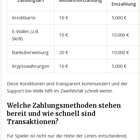
Einzahlung
Kreditkarte
10 €
5.000 €
E-Wallet (z.B.
10 €
10.000 €
Skrill)
Banküberweisung
20 €
10.000 €
Kryptowährungen
10 €
5.000 €
Diese Konditionen sind transparent kommuniziert und der
Support bei Welle hilft im Zweifelsfall schnell weiter.
Welche Zahlungsmethoden stehen
bereit und wie schnell sind
Transaktionen?
Für Spieler ist nicht nur die Höhe der Limits entscheidend,