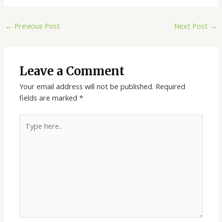
←
Previous Post
Next Post
→
Leave a Comment
Your email address will not be published.
Required
fields are marked
*
Type
here..