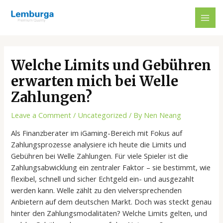
Skip
Post
MAI
to
navigation
ME
content
Welche Limits und Gebühren
erwarten mich bei Welle
Zahlungen?
Leave a Comment
/
Uncategorized
/ By
Nen Neang
Als Finanzberater im iGaming-Bereich mit Fokus auf
Zahlungsprozesse analysiere ich heute die Limits und
Gebühren bei Welle Zahlungen. Für viele Spieler ist die
Zahlungsabwicklung ein zentraler Faktor – sie bestimmt, wie
flexibel, schnell und sicher Echtgeld ein- und ausgezahlt
werden kann. Welle zählt zu den vielversprechenden
Anbietern auf dem deutschen Markt. Doch was steckt genau
hinter den Zahlungsmodalitäten? Welche Limits gelten, und