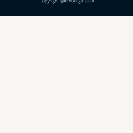
Copyright @lemburga 2024