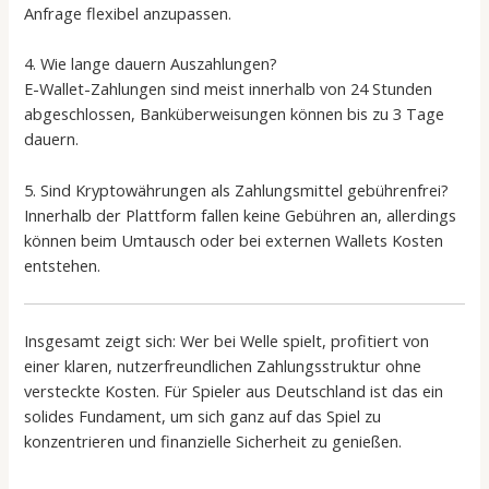
Anfrage flexibel anzupassen.
4. Wie lange dauern Auszahlungen?
E-Wallet-Zahlungen sind meist innerhalb von 24 Stunden
abgeschlossen, Banküberweisungen können bis zu 3 Tage
dauern.
5. Sind Kryptowährungen als Zahlungsmittel gebührenfrei?
Innerhalb der Plattform fallen keine Gebühren an, allerdings
können beim Umtausch oder bei externen Wallets Kosten
entstehen.
Insgesamt zeigt sich: Wer bei Welle spielt, profitiert von
einer klaren, nutzerfreundlichen Zahlungsstruktur ohne
versteckte Kosten. Für Spieler aus Deutschland ist das ein
solides Fundament, um sich ganz auf das Spiel zu
konzentrieren und finanzielle Sicherheit zu genießen.